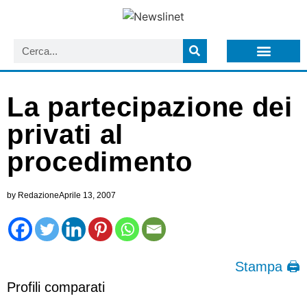
LISTA NEWSLETTER E CIRCOLARI SIT
ARCHIVIO S.I.T.
La partecipazione dei
privati al
procedimento
by
Redazione
Aprile 13, 2007
Stampa 🖨
Profili comparati