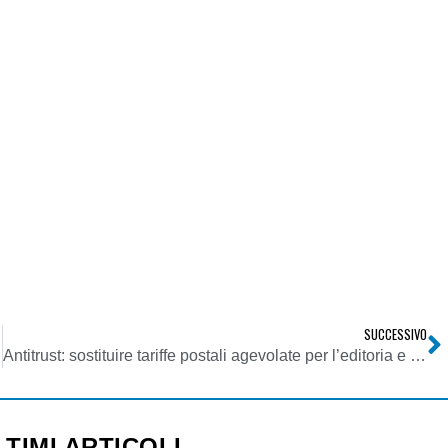
SUCCESSIVO
Antitrust: sostituire tariffe postali agevolate per l’editoria e no-profit con contributi diretti ai settori interessati
LTIMI ARTICOLI