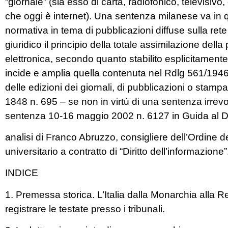
“giornale” (sia esso di carta, radiofonico, televisivo
che oggi è internet). Una sentenza milanese va in 
normativa in tema di pubblicazioni diffuse sulla rete
giuridico il principio della totale assimilazione dell
elettronica, secondo quanto stabilito esplicitamente 
incide e amplia quella contenuta nel Rdlg 561/194
delle edizioni dei giornali, di pubblicazioni o stamp
1848 n. 695 – se non in virtù di una sentenza irrevoc
sentenza 10-16 maggio 2002 n. 6127 in Guida al Dir
analisi di Franco Abruzzo, consigliere dell’Ordine d
universitario a contratto di “Diritto dell’informazione”
INDICE
1. Premessa storica. L’Italia dalla Monarchia alla R
registrare le testate presso i tribunali.