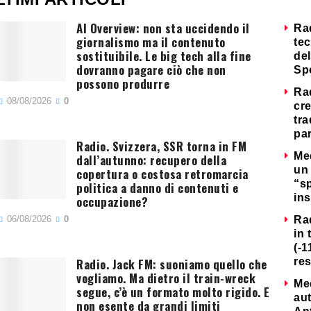
AI Overview: non sta uccidendo il
Ra
giornalismo ma il contenuto
tec
sostituibile. Le big tech alla fine
del
dovranno pagare ciò che non
Sp
possono produrre
Ra
08/08/2026
0
cre
tra
par
Radio. Svizzera, SSR torna in FM
Me
dall’autunno: recupero della
un 
copertura o costosa retromarcia
“s
politica a danno di contenuti e
ins
occupazione?
06/08/2026
0
Ra
in 
(-1
Radio. Jack FM: suoniamo quello che
re
vogliamo. Ma dietro il train-wreck
Me
segue, c’è un formato molto rigido. E
au
non esente da grandi limiti