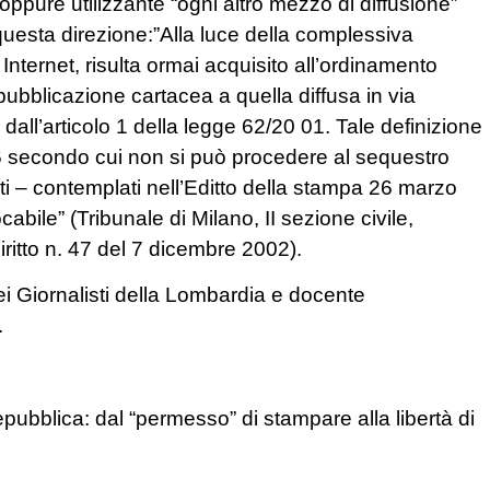
, oppure utilizzante “ogni altro mezzo di diffusione”
questa direzione:”Alla luce della complessiva
 Internet, risulta ormai acquisito all’ordinamento
a pubblicazione cartacea a quella diffusa in via
dall’articolo 1 della legge 62/20 01. Tale definizione
6 secondo cui non si può procedere al sequestro
ati – contemplati nell’Editto della stampa 26 marzo
abile” (Tribunale di Milano, II sezione civile,
itto n. 47 del 7 dicembre 2002).
ei Giornalisti della Lombardia e docente
.
epubblica: dal “permesso” di stampare alla libertà di