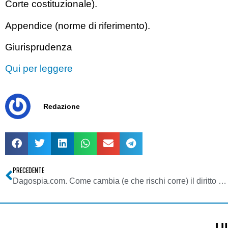
Corte costituzionale).
Appendice (norme di riferimento).
Giurisprudenza
Qui per leggere
Redazione
PRECEDENTE
Dagospia.com. Come cambia (e che rischi corre) il diritto d’autore nell’era della digitalizzazione e del web. La necessità di regole globali…
U