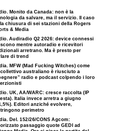
dio. Monito da Canada: non è la
nologia da salvare, ma il servizio. Il caso
la chiusura di sei stazioni della Rogers
orts & Media
dio. Audiradio Q2 2026: device connessi
scono mentre autoradio e ricevitori
dizionali arretrano. Ma è presto per
lare di trend
dia. MFW (Mad Fucking Witches) come
collettivo australiano è riusciuto a
pegnere” radio e podcast colpendo i loro
erzionisti
dio. UK, AA/WARC: cresce raccolta (IP
testa). Italia invece arretra a giugno
1,5%). Editori anziché evolvere,
stringono perimetro
dia. Del. 152/26/CONS Agcom:
torizzato passaggio quote GEDI ad