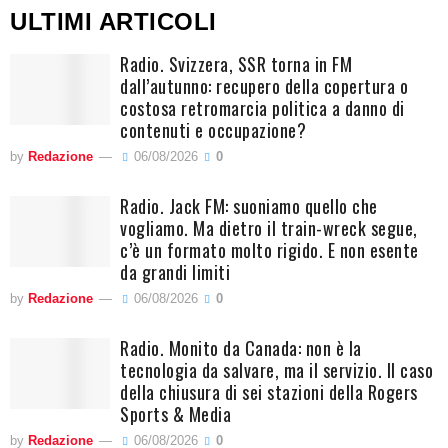
ULTIMI ARTICOLI
Radio. Svizzera, SSR torna in FM
dall’autunno: recupero della copertura o
costosa retromarcia politica a danno di
contenuti e occupazione?
by
Redazione
06/08/2026
0
Radio. Jack FM: suoniamo quello che
vogliamo. Ma dietro il train-wreck segue,
c’è un formato molto rigido. E non esente
da grandi limiti
by
Redazione
06/08/2026
0
Radio. Monito da Canada: non è la
tecnologia da salvare, ma il servizio. Il caso
della chiusura di sei stazioni della Rogers
Sports & Media
by
Redazione
06/08/2026
0