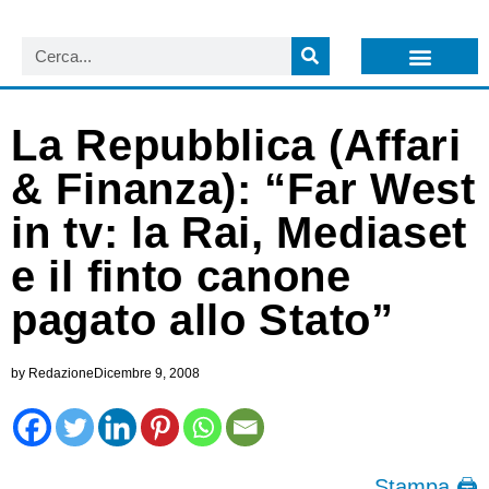
LISTA NEWSLETTER E CIRCOLARI SIT
ARCHIVIO S.I.T.
La Repubblica (Affari
& Finanza): “Far West
in tv: la Rai, Mediaset
e il finto canone
pagato allo Stato”
by
Redazione
Dicembre 9, 2008
Stampa 🖨