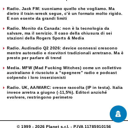
Radio. Jack FM: suoniamo quello che vogliamo. Ma
dietro il train-wreck segue, c’è un formato molto rigido.
E non esente da grandi limiti
Radio. Monito da Canada: non è la tecnologia da
salvare, ma il servizio. Il caso della chiusura di sei
stazioni della Rogers Sports & Media
Radio. Audiradio Q2 2026: device connessi crescono
mentre autoradio e ricevitori tradizionali arretrano. Ma è
presto per parlare di trend
Media. MFW (Mad Fucking Witches) come un collettivo
australiano è riusciuto a “spegnere” radio e podcast
colpendo i loro inserzionisti
Radio. UK, AA/WARC: cresce raccolta (IP in testa). Italia
invece arretra a giugno (-11,5%). Editori anziché
evolvere, restringono perimetro
© 1999 - 2026 Planet s.r.l. - P.IVA 11785910156