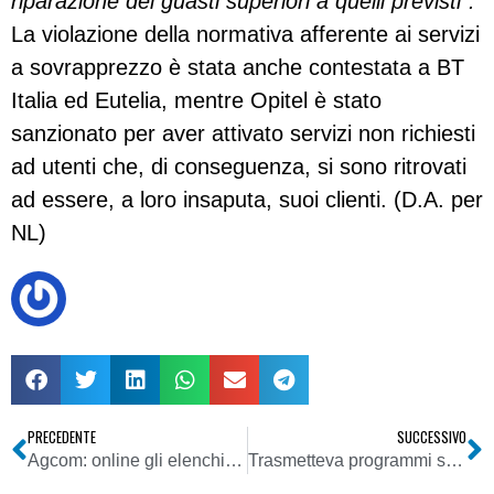
riparazione dei guasti superiori a quelli previsti”.
La violazione della normativa afferente ai servizi
a sovrapprezzo è stata anche contestata a BT
Italia ed Eutelia, mentre Opitel è stato
sanzionato per aver attivato servizi non richiesti
ad utenti che, di conseguenza, si sono ritrovati
ad essere, a loro insaputa, suoi clienti. (D.A. per
NL)
PRECEDENTE
SUCCESSIVO
Agcom: online gli elenchi dei soggetti emittenti e dei programmi televisivi autorizzati alla diffusione al pubblico via satellite
Trasmetteva programmi senza averne acquisito i diritti: denunciata tv trevigiana