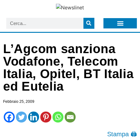
LISTA NEWSLETTER E CIRCOLARI SIT
ARCHIVIO S.I.T.
L’Agcom sanziona
Vodafone, Telecom
Italia, Opitel, BT Italia
ed Eutelia
Febbraio 25, 2009
Stampa 🖨