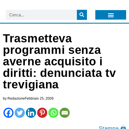
LISTA NEWSLETTER E CIRCOLARI SIT
ARCHIVIO S.I.T.
Trasmetteva
programmi senza
averne acquisito i
diritti: denunciata tv
trevigiana
by
Redazione
Febbraio 25, 2009
Stampa 🖨