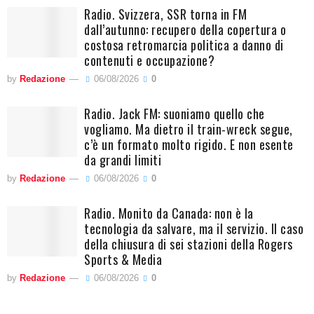
Radio. Svizzera, SSR torna in FM
dall’autunno: recupero della copertura o
costosa retromarcia politica a danno di
contenuti e occupazione?
by
Redazione
06/08/2026
0
Radio. Jack FM: suoniamo quello che
vogliamo. Ma dietro il train-wreck segue,
c’è un formato molto rigido. E non esente
da grandi limiti
by
Redazione
06/08/2026
0
Radio. Monito da Canada: non è la
tecnologia da salvare, ma il servizio. Il caso
della chiusura di sei stazioni della Rogers
Sports & Media
by
Redazione
06/08/2026
0