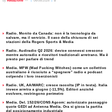
by
Redazione
06/08/2026
0
Radio. Monito da Canada: non è la tecnologia da
salvare, ma il servizio. Il caso della chiusura di sei
stazioni della Rogers Sports & Media
Radio. Audiradio Q2 2026: device connessi crescono
mentre autoradio e ricevitori tradizionali arretrano. Ma è
presto per parlare di trend
Media. MFW (Mad Fucking Witches) come un collettivo
australiano è riusciuto a “spegnere” radio e podcast
colpendo i loro inserzionisti
Radio. UK, AA/WARC: cresce raccolta (IP in testa). Italia
invece arretra a giugno (-11,5%). Editori anziché
evolvere, restringono perimetro
Media. Del. 152/26/CONS Agcom: autorizzato passaggio
quote GEDI ad Antenna Media. Ora si gioca la partita
del posizionamento industriale