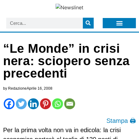
LISTA NEWSLETTER E CIRCOLARI SIT
ARCHIVIO S.I.T.
“Le Monde” in crisi
nera: sciopero senza
precedenti
by
Redazione
Aprile 16, 2008
Stampa 🖨
Per la prima volta non va in edicola: la crisi