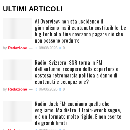
ULTIMI ARTICOLI
AI Overview: non sta uccidendo il
giornalismo ma il contenuto sostituibile. Le
big tech alla fine dovranno pagare ciò che
non possono produrre
by
Redazione
08/08/2026
0
Radio. Svizzera, SSR torna in FM
dall’autunno: recupero della copertura o
costosa retromarcia politica a danno di
contenuti e occupazione?
by
Redazione
06/08/2026
0
Radio. Jack FM: suoniamo quello che
vogliamo. Ma dietro il train-wreck segue,
c’è un formato molto rigido. E non esente
da grandi limiti