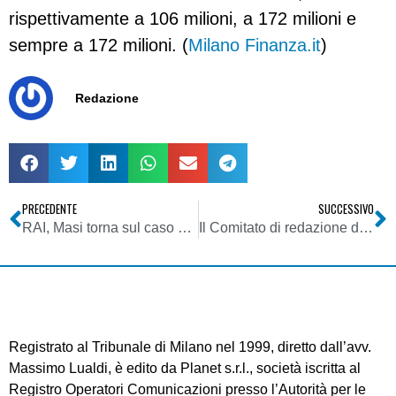
rispettivamente a 106 milioni, a 172 milioni e
sempre a 172 milioni. (
Milano Finanza.it
)
Redazione
PRECEDENTE
SUCCESSIVO
RAI, Masi torna sul caso Sky: “Ci offrivano 50 milioni per qualcosa che noi valutiamo 200”. Temibili concorrenti da trattare “con determinazione”
Il Comitato di redazione del Tg1 attacca l’editoriale di Minzolini: “Ha schierato la testata, sposando esplicitamente le posizioni di maggioranza”
Registrato al Tribunale di Milano nel 1999, diretto dall’avv.
Massimo Lualdi, è edito da Planet s.r.l., società iscritta al
Registro Operatori Comunicazioni presso l’Autorità per le