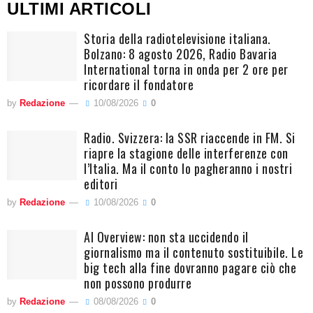
ULTIMI ARTICOLI
Storia della radiotelevisione italiana.
Bolzano: 8 agosto 2026, Radio Bavaria
International torna in onda per 2 ore per
ricordare il fondatore
by
Redazione
10/08/2026
0
Radio. Svizzera: la SSR riaccende in FM. Si
riapre la stagione delle interferenze con
l’Italia. Ma il conto lo pagheranno i nostri
editori
by
Redazione
10/08/2026
0
AI Overview: non sta uccidendo il
giornalismo ma il contenuto sostituibile. Le
big tech alla fine dovranno pagare ciò che
non possono produrre
by
Redazione
08/08/2026
0