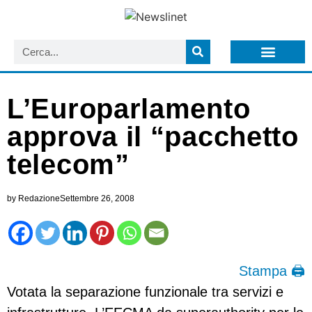
LISTA NEWSLETTER E CIRCOLARI SIT
ARCHIVIO S.I.T.
L’Europarlamento
approva il “pacchetto
telecom”
by
Redazione
Settembre 26, 2008
Stampa 🖨
Votata la separazione funzionale tra servizi e