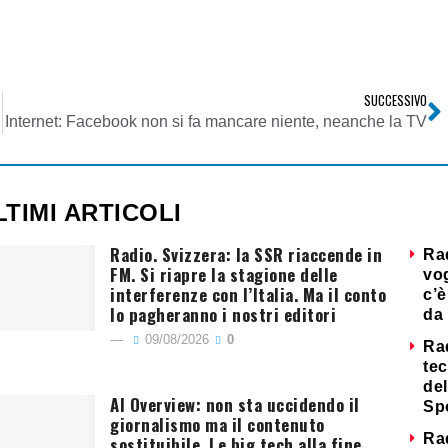
SUCCESSIVO
Internet: Facebook non si fa mancare niente, neanche la TV
LTIMI ARTICOLI
Radio. Svizzera: la SSR riaccende in
Ra
FM. Si riapre la stagione delle
vog
interferenze con l’Italia. Ma il conto
c’è
lo pagheranno i nostri editori
da 
09/08/2026
0
Ra
tec
del
AI Overview: non sta uccidendo il
Sp
giornalismo ma il contenuto
Ra
sostituibile. Le big tech alla fine