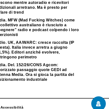
scono mentre autoradio e ricevitori
dizionali arretrano. Ma è presto per
lare di trend
dia. MFW (Mad Fucking Witches) come
collettivo australiano è riusciuto a
pegnere” radio e podcast colpendo i loro
erzionisti
dio. UK, AA/WARC: cresce raccolta (IP
testa). Italia invece arretra a giugno
1,5%). Editori anziché evolvere,
stringono perimetro
dia. Del. 152/26/CONS Agcom:
torizzato passaggio quote GEDI ad
enna Media. Ora si gioca la partita del
sizionamento industriale
Accessibilità