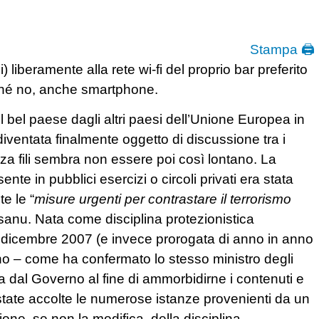
Stampa 🖨
 liberamente alla rete wi-fi del proprio bar preferito
rché no, anche smartphone.
 bel paese dagli altri paesi dell’Unione Europea in
 diventata finalmente oggetto di discussione tra i
senza fili sembra non essere poi così lontano. La
nte in pubblici esercizi o circoli privati era stata
e le “
misure urgenti per contrastare il terrorismo
sanu. Nata come disciplina protezionistica
e dicembre 2007 (e invece prorogata di anno in anno
no – come ha confermato lo stesso ministro degli
 dal Governo al fine di ammorbidirne i contenuti e
tate accolte le numerose istanze provenienti da un
one, se non la modifica, della disciplina