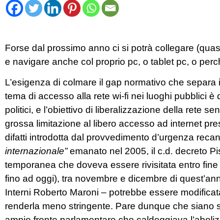
Forse dal prossimo anno ci si potrà collegare (quasi)
e navigare anche col proprio pc, o tablet pc, o pe
L’esigenza di colmare il gap normativo che separa il
tema di accesso alla rete wi-fi nei luoghi pubblici è
politici, e l’obiettivo di liberalizzazione della rete 
grossa limitazione al libero accesso ad internet prese
difatti introdotta dal provvedimento d’urgenza recant
internazionale”
emanato nel 2005, il c.d. decreto Pi
temporanea che doveva essere rivisitata entro fin
fino ad oggi), tra novembre e dicembre di quest’an
Interni Roberto Maroni – potrebbe essere modificata
renderla meno stringente. Pare dunque che siano s
ampio fronte parlamentare che caldeggiava l’abolizi