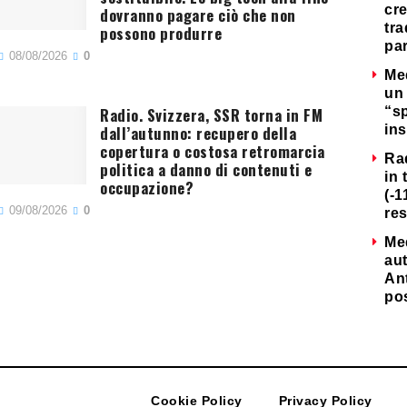
cre
dovranno pagare ciò che non
tra
possono produrre
par
08/08/2026
0
Me
un 
Radio. Svizzera, SSR torna in FM
“s
dall’autunno: recupero della
ins
copertura o costosa retromarcia
Ra
politica a danno di contenuti e
in 
occupazione?
(-1
09/08/2026
0
re
Me
au
Ant
po
Cookie Policy
Privacy Policy