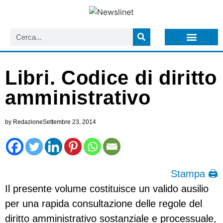
LISTA NEWSLETTER E CIRCOLARI SIT
ARCHIVIO S.I.T.
Libri. Codice di diritto
amministrativo
by
Redazione
Settembre 23, 2014
Stampa 🖨
Il presente volume costituisce un valido ausilio
per una rapida consultazione delle regole del
diritto amministrativo sostanziale e processuale,