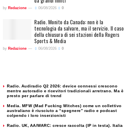
da grandi limiti
by
Redazione
06/08/2026
0
Radio. Monito da Canada: non è la
tecnologia da salvare, ma il servizio. Il caso
della chiusura di sei stazioni della Rogers
Sports & Media
by
Redazione
06/08/2026
0
Radio. Audiradio Q2 2026: device connessi crescono
mentre autoradio e ricevitori tradizionali arretrano. Ma è
presto per parlare di trend
Media. MFW (Mad Fucking Witches) come un collettivo
australiano è riusciuto a “spegnere” radio e podcast
colpendo i loro inserzionisti
Radio. UK, AA/WARC: cresce raccolta (IP in testa). Italia