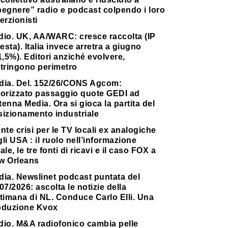
pegnere” radio e podcast colpendo i loro
erzionisti
dio. UK, AA/WARC: cresce raccolta (IP
testa). Italia invece arretra a giugno
1,5%). Editori anziché evolvere,
stringono perimetro
dia. Del. 152/26/CONS Agcom:
torizzato passaggio quote GEDI ad
enna Media. Ora si gioca la partita del
sizionamento industriale
nte crisi per le TV locali ex analogiche
li USA : il ruolo nell’informazione
ale, le tre fonti di ricavi e il caso FOX a
w Orleans
dia. Newslinet podcast puntata del
07/2026: ascolta le notizie della
timana di NL. Conduce Carlo Elli. Una
oduzione Kvox
dio. M&A radiofonico cambia pelle