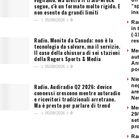
segue, c’è un formato molto rigido. E
“s
non esente da grandi limiti
ins
05/08/2026
0
Ra
in 
(-1
Radio. Monito da Canada: non è la
re
tecnologia da salvare, ma il servizio.
Me
Il caso della chiusura di sei stazioni
au
della Rogers Sports & Media
Ant
05/08/2026
0
po
Nie
Radio. Audiradio Q2 2026: device
neg
connessi crescono mentre autoradio
are
e ricevitori tradizionali arretrano.
Ne
Ma è presto per parlare di trend
Me
05/08/2026
0
29/
set
pr
Ra