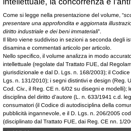
intellettuale, la concorrenza e l’anti
Come si legge nella presentazione del volume, “
sc
presentare una approfondita e aggiornata illustrazio
diritto industriale e dei beni immateriali
”.
Il libro viene suddiviso in sezioni a seconda degli isti
disamina e commentati articolo per articolo.
Nello specifico, il volume analizza in modo accurat
intellettuale (regolate dal Trattato FUE, dal Rego
giurisdizionale e dal D. Lgs. n. 168/2003); il Codice
Lgs. n. 131/2010); i segni distintivi e design (Reg.
Cod. Civ., il Reg. CE n. 6/02 su disegni e modelli);
disciplina del diritto d’autore (L. n. 633/1941 c.d. l
consumatori (il Codice di autodisciplina della comu
pubblicità ingannevole, e il D. Lgs. n. 206/2005 codic
(disciplinato dal Trattato FUE, dai Reg. CE nn. 1/2