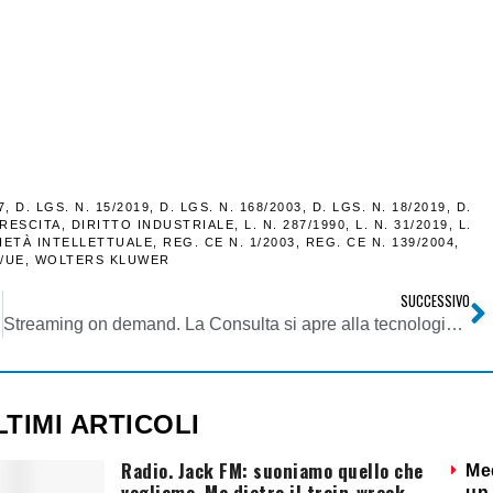
7
,
D. LGS. N. 15/2019
,
D. LGS. N. 168/2003
,
D. LGS. N. 18/2019
,
D.
RESCITA
,
DIRITTO INDUSTRIALE
,
L. N. 287/1990
,
L. N. 31/2019
,
L.
IETÀ INTELLETTUALE
,
REG. CE N. 1/2003
,
REG. CE N. 139/2004
,
/UE
,
WOLTERS KLUWER
SUCCESSIVO
Streaming on demand. La Consulta si apre alla tecnologia: al via una serie di podcast per promuovere la cultura costituzionale in Italia
LTIMI ARTICOLI
Radio. Jack FM: suoniamo quello che
Me
vogliamo. Ma dietro il train-wreck
un 