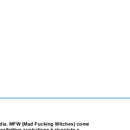
dia. MFW (Mad Fucking Witches) come
collettivo australiano è riusciuto a