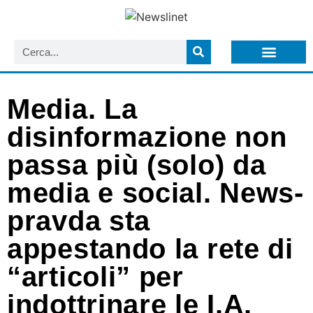
LISTA NEWSLETTER E CIRCOLARI SIT
ARCHIVIO S.I.T.
Media. La
disinformazione non
passa più (solo) da
media e social. News-
pravda sta
appestando la rete di
“articoli” per
indottrinare le I.A.