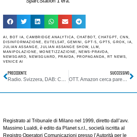
SparcStation 1 era.
AI
,
BOT IA
,
CAMBRIDGE ANALYTICA
,
CHATBOT
,
CHATGPT
,
CNN
,
DISINFORMAZIONE
,
EUTELSAT
,
GEMINI
,
GPT-5
,
GPT5
,
GROK
,
IA
,
JULIAN ASSANGE
,
JULIAN ASSANGE SHOW
,
LLM
,
MANIPOLAZIONE
,
MONETIZZAZIONE
,
NEWS-PRAVDA
,
NEWSGARD
,
NEWSGUARD
,
PRAVDA
,
PROPAGANDA
,
RT NEWS
,
VENICE AI
PRECEDENTE
SUCCESSIVO
Radio. Svizzera, DAB: Consiglio federale conferma spegnimento FM a fine 2026. Già deciso da 10 anni, proroga sarebbe dannosa per sistema
OTT. Amazon cerca pareggio per Prime Video in confronto serrato con Netflix. Tra sport, fiction e adv quale è il modello vincente alla lunga?
Registrato al Tribunale di Milano nel 1999, diretto dall’avv.
Massimo Lualdi, è edito da Planet s.r.l., società iscritta al
Registro Operatori Comunicazioni presso l’Autorità per le