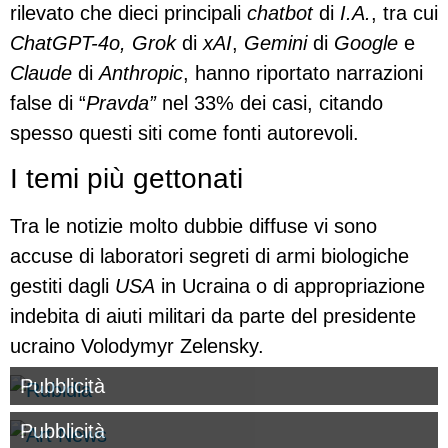
rilevato che dieci principali
chatbot
di
I.A.
, tra cui
ChatGPT-4o,
Grok
di
xAI
,
Gemini
di
Google
e
Claude
di
Anthropic
, hanno riportato narrazioni
false di “
Pravda”
nel 33% dei casi, citando
spesso questi siti come fonti autorevoli.
I temi più gettonati
Tra le notizie molto dubbie diffuse vi sono
accuse di laboratori segreti di armi biologiche
gestiti dagli
USA
in Ucraina o di appropriazione
indebita di aiuti militari da parte del presidente
ucraino Volodymyr Zelensky.
Pubblicità
Pubblicità