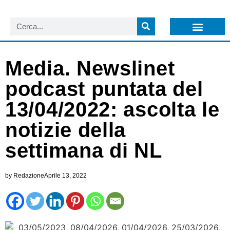
LISTA NEWSLETTER E CIRCOLARI SIT
ARCHIVIO S.I.T.
Media. Newslinet
podcast puntata del
13/04/2022: ascolta le
notizie della
settimana di NL
by
Redazione
Aprile 13, 2022