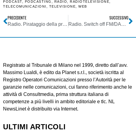
PODCAST
,
PODCASTING
,
RADIO
,
RADIOTELEVISIONE
,
TELECOMUNICAZIONI
,
TELEVISIONE
,
WEB
PRECEDENTE
SUCCESSIVO
Radio. Pirataggio della prima rete radiofonica pubblica francese: allerta che vale anche per le emittenti italiane
Radio. Switch off FM/DAB+: RAI propone una regione pilota per vedere l’effetto che fa
Registrato al Tribunale di Milano nel 1999, diretto dall’avv.
Massimo Lualdi, è edito da Planet s.r.l., società iscritta al
Registro Operatori Comunicazioni presso l’Autorità per le
garanzie nelle comunicazioni, cui fanno riferimento anche le
attività di Consultmedia, prima struttura italiana di
competenze a più livelli in ambito editoriale e tlc. NL
NewsLinet è distribuito via Internet.
ULTIMI ARTICOLI