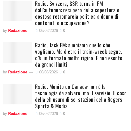
Radio. Svizzera, SSR torna in FM
dall’autunno: recupero della copertura o
costosa retromarcia politica a danno di
contenuti e occupazione?
by
Redazione
06/08/2026
0
Radio. Jack FM: suoniamo quello che
vogliamo. Ma dietro il train-wreck segue,
c’è un formato molto rigido. E non esente
da grandi limiti
by
Redazione
06/08/2026
0
Radio. Monito da Canada: non è la
tecnologia da salvare, ma il servizio. Il caso
della chiusura di sei stazioni della Rogers
Sports & Media
by
Redazione
06/08/2026
0