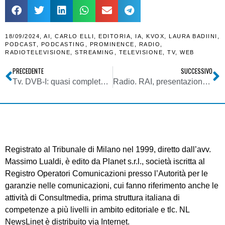
18/09/2024
,
AI
,
CARLO ELLI
,
EDITORIA
,
IA
,
KVOX
,
LAURA BADIINI
,
PODCAST
,
PODCASTING
,
PROMINENCE
,
RADIO
,
RADIOTELEVISIONE
,
STREAMING
,
TELEVISIONE
,
TV
,
WEB
PRECEDENTE
SUCCESSIVO
Tv. DVB-I: quasi completato l’iter per il bollino sui tv. Intanto Agcom prepara il tavolo tecnico per attribuzioni LCN
Radio. RAI, presentazione palinsesti, Mucciante: engagement con ascoltatori ed eventi live contro lo strapotere dell’intelligenza artificiale
Registrato al Tribunale di Milano nel 1999, diretto dall’avv.
Massimo Lualdi, è edito da Planet s.r.l., società iscritta al
Registro Operatori Comunicazioni presso l’Autorità per le
garanzie nelle comunicazioni, cui fanno riferimento anche le
attività di Consultmedia, prima struttura italiana di
competenze a più livelli in ambito editoriale e tlc. NL
NewsLinet è distribuito via Internet.