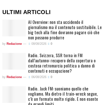
ULTIMI ARTICOLI
AI Overview: non sta uccidendo il
giornalismo ma il contenuto sostituibile. Le
big tech alla fine dovranno pagare ciò che
non possono produrre
by
Redazione
08/08/2026
0
Radio. Svizzera, SSR torna in FM
dall’autunno: recupero della copertura o
costosa retromarcia politica a danno di
contenuti e occupazione?
by
Redazione
06/08/2026
0
Radio. Jack FM: suoniamo quello che
vogliamo. Ma dietro il train-wreck segue,
c’è un formato molto rigido. E non esente
da grandi limiti