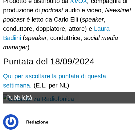
Prodotto e distribuito da
KVOX
,
compagnia di
produzione di
podcast
audio e video,
Newslinet
podcast
è letto da Carlo Elli (
speaker
,
conduttore, doppiatore, attore) e
Laura
Badiini
(
speaker,
conduttrice,
social media
manager
).
Puntata del 18/09/2024
Qui per ascoltare la puntata di questa
settimana.
(E.L. per NL)
Pubblicità
Redazione