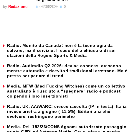
by
Redazione
06/08/2026
0
Radio. Monito da Canada: non è la tecnologia da
salvare, ma il servizio. Il caso della chiusura di sei
stazioni della Rogers Sports & Media
Radio. Audiradio Q2 2026: device connessi crescono
mentre autoradio e ricevitori tradizionali arretrano. Ma è
presto per parlare di trend
Media. MFW (Mad Fucking Witches) come un collettivo
australiano è riusciuto a “spegnere” radio e podcast
colpendo i loro inserzionisti
Radio. UK, AA/WARC: cresce raccolta (IP in testa). Italia
invece arretra a giugno (-11,5%). Editori anziché
evolvere, restringono perimetro
Media. Del. 152/26/CONS Agcom: autorizzato passaggio
quote GEDI ad Antenna Media. Ora si gioca la partita