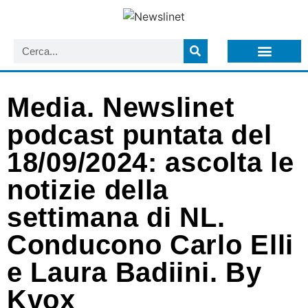
LISTA NEWSLETTER E CIRCOLARI SIT
ARCHIVIO S.I.T.
Media. Newslinet
podcast puntata del
18/09/2024: ascolta le
notizie della
settimana di NL.
Conducono Carlo Elli
e Laura Badiini. By
Kvox