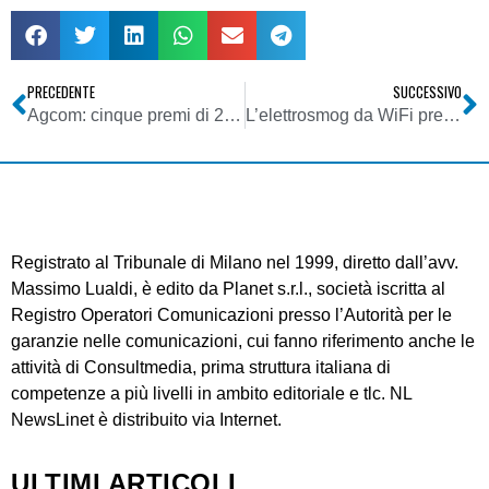
PRECEDENTE
SUCCESSIVO
Agcom: cinque premi di 2000€ assegnati dal Consiglio Nazionale degli Utenti a cinque tesi di laurea su: “Media e Minori”
L’elettrosmog da WiFi preoccupa gli inglesi
Registrato al Tribunale di Milano nel 1999, diretto dall’avv.
Massimo Lualdi, è edito da Planet s.r.l., società iscritta al
Registro Operatori Comunicazioni presso l’Autorità per le
garanzie nelle comunicazioni, cui fanno riferimento anche le
attività di Consultmedia, prima struttura italiana di
competenze a più livelli in ambito editoriale e tlc. NL
NewsLinet è distribuito via Internet.
ULTIMI ARTICOLI