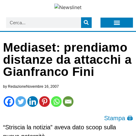
LISTA NEWSLETTER E CIRCOLARI SIT
ARCHIVIO S.I.T.
Mediaset: prendiamo
distanze da attacchi a
Gianfranco Fini
by
Redazione
Novembre 16, 2007
Stampa 🖨
“Striscia la notizia” aveva dato scoop sulla