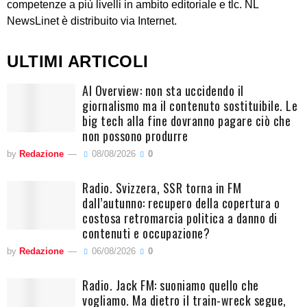
competenze a più livelli in ambito editoriale e tlc. NL
NewsLinet è distribuito via Internet.
ULTIMI ARTICOLI
AI Overview: non sta uccidendo il
giornalismo ma il contenuto sostituibile. Le
big tech alla fine dovranno pagare ciò che
non possono produrre
by
Redazione
08/08/2026
0
Radio. Svizzera, SSR torna in FM
dall’autunno: recupero della copertura o
costosa retromarcia politica a danno di
contenuti e occupazione?
by
Redazione
06/08/2026
0
Radio. Jack FM: suoniamo quello che
vogliamo. Ma dietro il train-wreck segue,