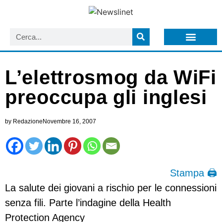
LISTA NEWSLETTER E CIRCOLARI SIT
ARCHIVIO S.I.T.
L’elettrosmog da WiFi
preoccupa gli inglesi
by
Redazione
Novembre 16, 2007
Stampa 🖨
La salute dei giovani a rischio per le connessioni
senza fili. Parte l’indagine della Health
Protection Agency