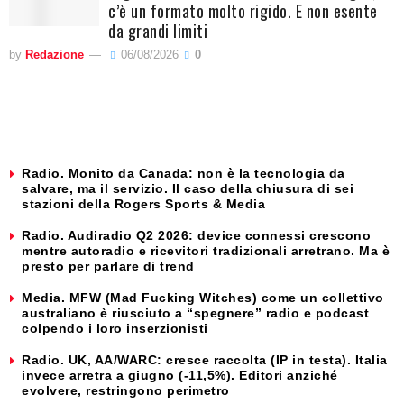
c’è un formato molto rigido. E non esente
da grandi limiti
by
Redazione
06/08/2026
0
Radio. Monito da Canada: non è la tecnologia da
salvare, ma il servizio. Il caso della chiusura di sei
stazioni della Rogers Sports & Media
Radio. Audiradio Q2 2026: device connessi crescono
mentre autoradio e ricevitori tradizionali arretrano. Ma è
presto per parlare di trend
Media. MFW (Mad Fucking Witches) come un collettivo
australiano è riusciuto a “spegnere” radio e podcast
colpendo i loro inserzionisti
Radio. UK, AA/WARC: cresce raccolta (IP in testa). Italia
invece arretra a giugno (-11,5%). Editori anziché
evolvere, restringono perimetro