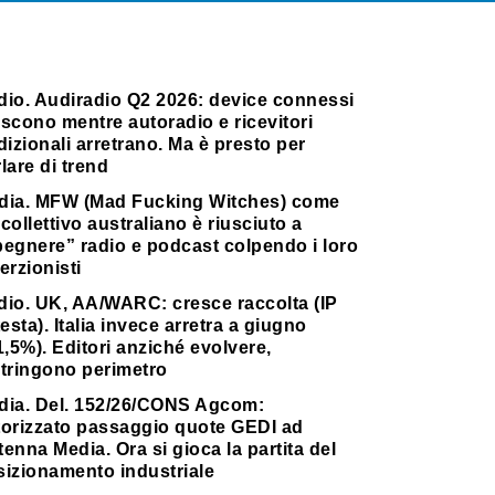
dio. Audiradio Q2 2026: device connessi
scono mentre autoradio e ricevitori
dizionali arretrano. Ma è presto per
lare di trend
dia. MFW (Mad Fucking Witches) come
collettivo australiano è riusciuto a
pegnere” radio e podcast colpendo i loro
erzionisti
dio. UK, AA/WARC: cresce raccolta (IP
testa). Italia invece arretra a giugno
1,5%). Editori anziché evolvere,
stringono perimetro
dia. Del. 152/26/CONS Agcom:
torizzato passaggio quote GEDI ad
enna Media. Ora si gioca la partita del
sizionamento industriale