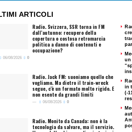
LTIMI ARTICOLI
Radio. Svizzera, SSR torna in FM
Ra
dall’autunno: recupero della
cre
copertura o costosa retromarcia
tra
politica a danno di contenuti e
par
occupazione?
Me
06/08/2026
0
un 
“s
ins
Radio. Jack FM: suoniamo quello che
Ra
vogliamo. Ma dietro il train-wreck
in 
segue, c’è un formato molto rigido. E
(-1
non esente da grandi limiti
re
06/08/2026
0
Me
au
Radio. Monito da Canada: non è la
Ant
tecnologia da salvare, ma il servizio.
po