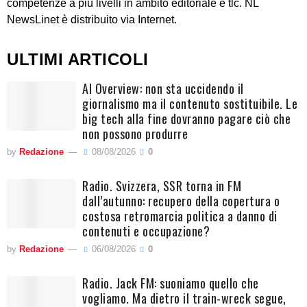
competenze a più livelli in ambito editoriale e tlc. NL
NewsLinet è distribuito via Internet.
ULTIMI ARTICOLI
AI Overview: non sta uccidendo il
giornalismo ma il contenuto sostituibile. Le
big tech alla fine dovranno pagare ciò che
non possono produrre
by
Redazione
08/08/2026
0
Radio. Svizzera, SSR torna in FM
dall’autunno: recupero della copertura o
costosa retromarcia politica a danno di
contenuti e occupazione?
by
Redazione
06/08/2026
0
Radio. Jack FM: suoniamo quello che
vogliamo. Ma dietro il train-wreck segue,