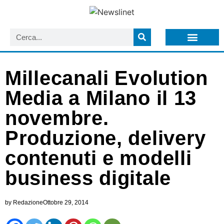
LISTA NEWSLETTER E CIRCOLARI SIT
ARCHIVIO S.I.T.
Millecanali Evolution
Media a Milano il 13
novembre.
Produzione, delivery
contenuti e modelli
business digitale
by
Redazione
Ottobre 29, 2014