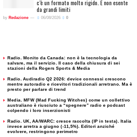
c’è un formato molto rigido. E non esente
da grandi limiti
by
Redazione
06/08/2026
0
Radio. Monito da Canada: non è la tecnologia da
salvare, ma il servizio. Il caso della chiusura di sei
stazioni della Rogers Sports & Media
Radio. Audiradio Q2 2026: device connessi crescono
mentre autoradio e ricevitori tradizionali arretrano. Ma è
presto per parlare di trend
Media. MFW (Mad Fucking Witches) come un collettivo
australiano è riusciuto a “spegnere” radio e podcast
colpendo i loro inserzionisti
Radio. UK, AA/WARC: cresce raccolta (IP in testa). Italia
invece arretra a giugno (-11,5%). Editori anziché
evolvere, restringono perimetro