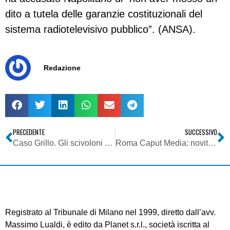
dito a tutela delle garanzie costituzionali del
sistema radiotelevisivo pubblico”. (ANSA).
Redazione
PRECEDENTE
SUCCESSIVO
Caso Grillo. Gli scivoloni del “Gran Predicatore”. Un artista ricchissimo, documenta Italia Oggi
Roma Caput Media: novità normative e giurisprudenziali in tema di telecomunicazioni, informatica e Media, nello Stand n. 70 dell’Area Expo
Registrato al Tribunale di Milano nel 1999, diretto dall’avv.
Massimo Lualdi, è edito da Planet s.r.l., società iscritta al