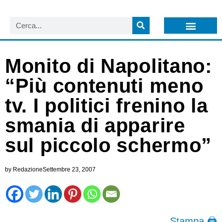
LISTA NEWSLETTER E CIRCOLARI SIT
ARCHIVIO S.I.T.
Monito di Napolitano:
“Più contenuti meno
tv. I politici frenino la
smania di apparire
sul piccolo schermo”
by
Redazione
Settembre 23, 2007
Stampa 🖨