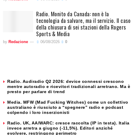
Radio. Monito da Canada: non è la
tecnologia da salvare, ma il servizio. Il caso
della chiusura di sei stazioni della Rogers
Sports & Media
by
Redazione
06/08/2026
0
Radio. Audiradio Q2 2026: device connessi crescono
mentre autoradio e ricevitori tradizionali arretrano. Ma è
presto per parlare di trend
Media. MFW (Mad Fucking Witches) come un collettivo
australiano è riusciuto a “spegnere” radio e podcast
colpendo i loro inserzionisti
Radio. UK, AA/WARC: cresce raccolta (IP in testa). Italia
invece arretra a giugno (-11,5%). Editori anziché
evolvere, restringono perimetro