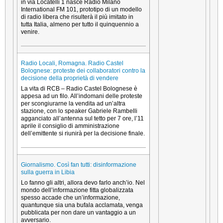
in via Locatelli 1 nasce Radio Milano
International FM 101, prototipo di un modello
di radio libera che risulterà il più imitato in
tutta Italia, almeno per tutto il quinquennio a
venire.
Radio Locali, Romagna. Radio Castel
Bolognese: proteste dei collaboratori contro la
decisione della proprietà di vendere
La vita di RCB – Radio Castel Bolognese è
appesa ad un filo. All’indomani delle proteste
per scongiurarne la vendita ad un’altra
stazione, con lo speaker Gabriele Rambelli
agganciato all’antenna sul tetto per 7 ore, l’11
aprile il consiglio di amministrazione
dell’emittente si riunirà per la decisione finale.
Giornalismo. Così fan tutti: disinformazione
sulla guerra in Libia
Lo fanno gli altri, allora devo farlo anch’io. Nel
mondo dell’informazione fitta globalizzata
spesso accade che un’informazione,
quantunque sia una bufala acclamata, venga
pubblicata per non dare un vantaggio a un
avversario.