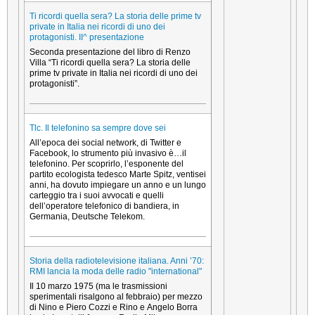
Ti ricordi quella sera? La storia delle prime tv
private in Italia nei ricordi di uno dei
protagonisti. II^ presentazione
Seconda presentazione del libro di Renzo
Villa “Ti ricordi quella sera? La storia delle
prime tv private in Italia nei ricordi di uno dei
protagonisti”.
Tlc. Il telefonino sa sempre dove sei
All’epoca dei social network, di Twitter e
Facebook, lo strumento più invasivo è…il
telefonino. Per scoprirlo, l’esponente del
partito ecologista tedesco Marte Spitz, ventisei
anni, ha dovuto impiegare un anno e un lungo
carteggio tra i suoi avvocati e quelli
dell’operatore telefonico di bandiera, in
Germania, Deutsche Telekom.
Storia della radiotelevisione italiana. Anni ’70:
RMI lancia la moda delle radio "international"
Il 10 marzo 1975 (ma le trasmissioni
sperimentali risalgono al febbraio) per mezzo
di Nino e Piero Cozzi e Rino e Angelo Borra