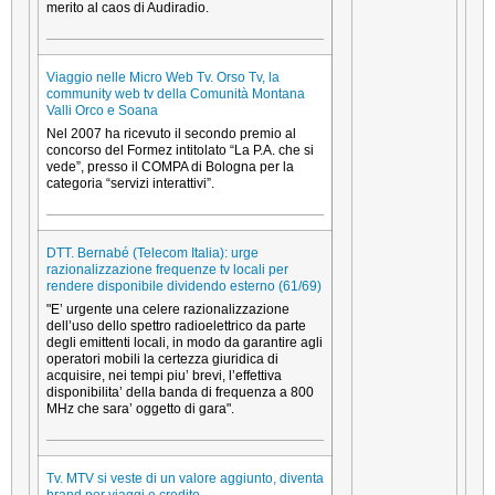
merito al caos di Audiradio.
Viaggio nelle Micro Web Tv. Orso Tv, la
community web tv della Comunità Montana
Valli Orco e Soana
Nel 2007 ha ricevuto il secondo premio al
concorso del Formez intitolato “La P.A. che si
vede”, presso il COMPA di Bologna per la
categoria “servizi interattivi”.
DTT. Bernabé (Telecom Italia): urge
razionalizzazione frequenze tv locali per
rendere disponibile dividendo esterno (61/69)
"E’ urgente una celere razionalizzazione
dell’uso dello spettro radioelettrico da parte
degli emittenti locali, in modo da garantire agli
operatori mobili la certezza giuridica di
acquisire, nei tempi piu’ brevi, l’effettiva
disponibilita’ della banda di frequenza a 800
MHz che sara’ oggetto di gara".
Tv. MTV si veste di un valore aggiunto, diventa