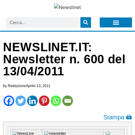
LISTA NEWSLETTER E CIRCOLARI SIT
ARCHIVIO S.I.T.
NEWSLINET.IT:
Newsletter n. 600 del
13/04/2011
by
Redazione
Aprile 13, 2011
Stampa 🖨