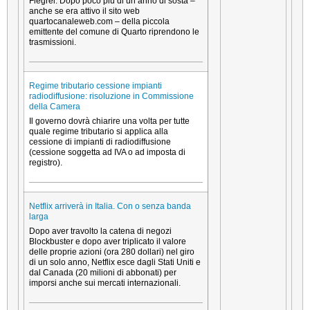
Flegrei. Dopo poco più di un anno di sosta –
anche se era attivo il sito web
quartocanaleweb.com – della piccola
emittente del comune di Quarto riprendono le
trasmissioni.
Regime tributario cessione impianti
radiodiffusione: risoluzione in Commissione
della Camera
Il governo dovrà chiarire una volta per tutte
quale regime tributario si applica alla
cessione di impianti di radiodiffusione
(cessione soggetta ad IVA o ad imposta di
registro).
Netflix arriverà in Italia. Con o senza banda
larga
Dopo aver travolto la catena di negozi
Blockbuster e dopo aver triplicato il valore
delle proprie azioni (ora 280 dollari) nel giro
di un solo anno, Netflix esce dagli Stati Uniti e
dal Canada (20 milioni di abbonati) per
imporsi anche sui mercati internazionali.