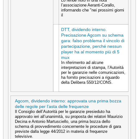
Lo rende noto in una nota
l’associazione Aeranti-Corallo,
informando che "nei prossimi giorni
il
DTT, dividendo interno.
Precisazione Agcom su schema
gara: falso problema il vincolo di
partecipazione, perché nessun
player ha al momento più di 5
mux
In riferimento ad alcune
interpretazioni di stampa, l’Autorità
per le garanzie nelle comunicazioni,
ha fornito precisazioni a riguardo
della Delibera 550/12/CONS.
Agcom, dividendo interno: approvata una prima bozza
delle regole per l’asta delle frequenze
Il Consiglio dell’Autorità per le garanzie presieduto ha
approvato ieri all’unanimità, su proposta dei relatori Maurizio
Decina e Antonio Martusciello, una prima bozza dello
schema di provvedimento concernente le procedure di gara
previste dalla legge 44/2012 in materia di frequenze
televisive.