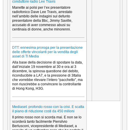
conduttore radio Lee Travis
Manette ai polsi per l’ex presentatore
radiofonico Dave Lee Travis, arrestato
nell’ambito delle indagini sul defunto
presentatore della Bbc, Jimmy Saville,
accusato di aver commesso abusi su
centinaia di donne, anche minorenni.
DTT: ennesima proroga per la presentazione
delle offerte vincolanti per la vendita degli
asset di TI Media
Alla base della decisione di spostare la data,
dall’iniziale 19 novembre al 30 e ora al 3
dicembre, la spinosa questione del debito,
riconducibile a LA7, e la pressione di 3Italia
che vorrebbe rilevare l’intero “pacchetto”, ma
non riuscirebbe a convincere la controllante
di Hong Kong, H3G.
Mediaset: profondo rosso con la crisi. E scatta
il piano di riduzione costi da 450 milioni
Il primo rosso non si scorda mai. E non se lo
scorderà tanto facilmente Piersilvio
Berlusconi, vicepresidente di Mediaset, a