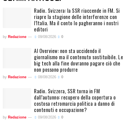
Radio. Svizzera: la SSR riaccende in FM. Si
riapre la stagione delle interferenze con
l’Italia. Ma il conto lo pagheranno i nostri
editori
by
Redazione
09/08/2026
0
AI Overview: non sta uccidendo il
giornalismo ma il contenuto sostituibile. Le
big tech alla fine dovranno pagare ciò che
non possono produrre
by
Redazione
08/08/2026
0
Radio. Svizzera, SSR torna in FM
dall’autunno: recupero della copertura o
costosa retromarcia politica a danno di
contenuti e occupazione?
by
Redazione
09/08/2026
0