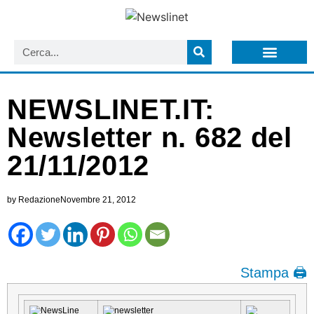
LISTA NEWSLETTER E CIRCOLARI SIT
ARCHIVIO S.I.T.
NEWSLINET.IT:
Newsletter n. 682 del
21/11/2012
by
Redazione
Novembre 21, 2012
Stampa 🖨