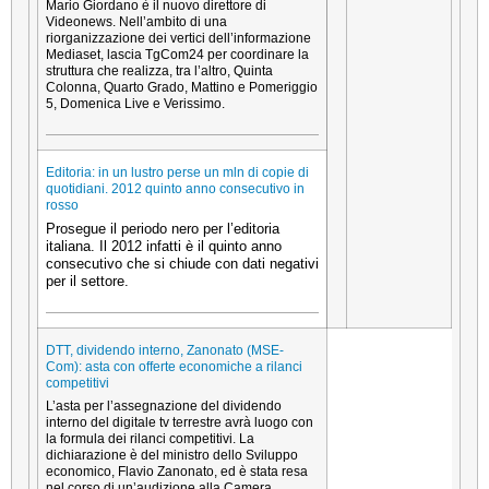
Mario Giordano è il nuovo direttore di
Videonews. Nell’ambito di una
riorganizzazione dei vertici dell’informazione
Mediaset, lascia TgCom24 per coordinare la
struttura che realizza, tra l’altro, Quinta
Colonna, Quarto Grado, Mattino e Pomeriggio
5, Domenica Live e Verissimo.
Editoria: in un lustro perse un mln di copie di
quotidiani. 2012 quinto anno consecutivo in
rosso
Prosegue il periodo nero per l’editoria
italiana. Il 2012 infatti è il quinto anno
consecutivo che si chiude con dati negativi
per il settore.
DTT, dividendo interno, Zanonato (MSE-
Com): asta con offerte economiche a rilanci
competitivi
L’asta per l’assegnazione del dividendo
interno del digitale tv terrestre avrà luogo con
la formula dei rilanci competitivi. La
dichiarazione è del ministro dello Sviluppo
economico, Flavio Zanonato, ed è stata resa
nel corso di un’audizione alla Camera.