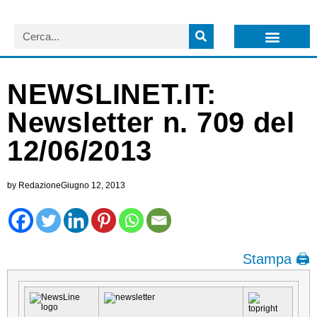
LISTA NEWSLETTER E CIRCOLARI SIT
ARCHIVIO S.I.T.
NEWSLINET.IT:
Newsletter n. 709 del
12/06/2013
by
Redazione
Giugno 12, 2013
Stampa 🖨