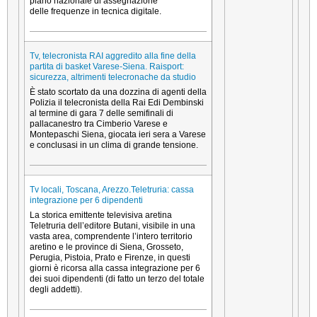
piano nazionale di assegnazione
delle frequenze in tecnica digitale.
Tv, telecronista RAI aggredito alla fine della
partita di basket Varese-Siena. Raisport:
sicurezza, altrimenti telecronache da studio
È stato scortato da una dozzina di agenti della
Polizia il telecronista della Rai Edi Dembinski
al termine di gara 7 delle semifinali di
pallacanestro tra Cimberio Varese e
Montepaschi Siena, giocata ieri sera a Varese
e conclusasi in un clima di grande tensione.
Tv locali, Toscana, Arezzo.Teletruria: cassa
integrazione per 6 dipendenti
La storica emittente televisiva aretina
Teletruria dell’editore Butani, visibile in una
vasta area, comprendente l’intero territorio
aretino e le province di Siena, Grosseto,
Perugia, Pistoia, Prato e Firenze, in questi
giorni è ricorsa alla cassa integrazione per 6
dei suoi dipendenti (di fatto un terzo del totale
degli addetti).