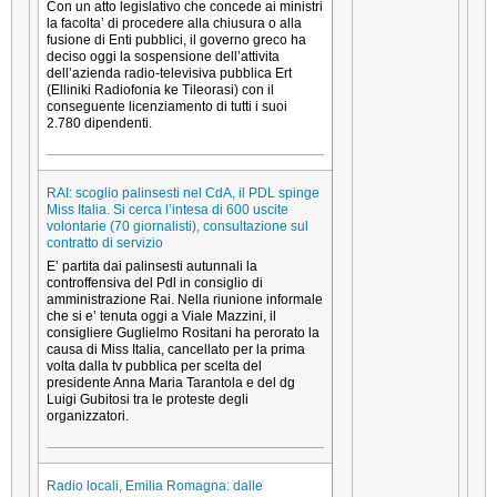
Con un atto legislativo che concede ai ministri
la facolta’ di procedere alla chiusura o alla
fusione di Enti pubblici, il governo greco ha
deciso oggi la sospensione dell’attivita
dell’azienda radio-televisiva pubblica Ert
(Elliniki Radiofonia ke Tileorasi) con il
conseguente licenziamento di tutti i suoi
2.780 dipendenti.
RAI: scoglio palinsesti nel CdA, il PDL spinge
Miss Italia. Si cerca l’intesa di 600 uscite
volontarie (70 giornalisti), consultazione sul
contratto di servizio
E’ partita dai palinsesti autunnali la
controffensiva del Pdl in consiglio di
amministrazione Rai. Nella riunione informale
che si e’ tenuta oggi a Viale Mazzini, il
consigliere Guglielmo Rositani ha perorato la
causa di Miss Italia, cancellato per la prima
volta dalla tv pubblica per scelta del
presidente Anna Maria Tarantola e del dg
Luigi Gubitosi tra le proteste degli
organizzatori.
Radio locali, Emilia Romagna: dalle