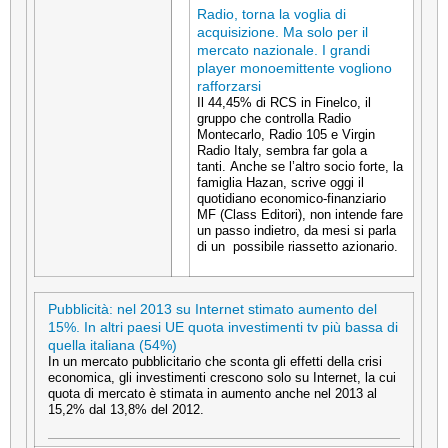
Radio, torna la voglia di
acquisizione. Ma solo per il
mercato nazionale. I grandi
player monoemittente vogliono
rafforzarsi
Il 44,45% di RCS in Finelco, il
gruppo che controlla Radio
Montecarlo, Radio 105 e Virgin
Radio Italy, sembra far gola a
tanti. Anche se l’altro socio forte, la
famiglia Hazan, scrive oggi il
quotidiano economico-finanziario
MF (Class Editori), non intende fare
un passo indietro, da mesi si parla
di un possibile riassetto azionario.
Pubblicità: nel 2013 su Internet stimato aumento del
15%. In altri paesi UE quota investimenti tv più bassa di
quella italiana (54%)
In un mercato pubblicitario che sconta gli effetti della crisi
economica, gli investimenti crescono solo su Internet, la cui
quota di mercato è stimata in aumento anche nel 2013 al
15,2% dal 13,8% del 2012.