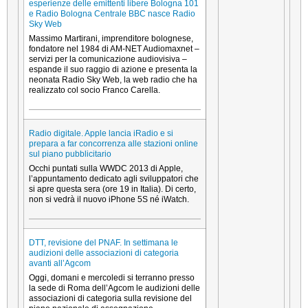
esperienze delle emittenti libere Bologna 101
e Radio Bologna Centrale BBC nasce Radio
Sky Web
Massimo Martirani, imprenditore bolognese,
fondatore nel 1984 di AM-NET Audiomaxnet –
servizi per la comunicazione audiovisiva –
espande il suo raggio di azione e presenta la
neonata Radio Sky Web, la web radio che ha
realizzato col socio Franco Carella.
Radio digitale. Apple lancia iRadio e si
prepara a far concorrenza alle stazioni online
sul piano pubblicitario
Occhi puntati sulla WWDC 2013 di Apple,
l’appuntamento dedicato agli sviluppatori che
si apre questa sera (ore 19 in Italia). Di certo,
non si vedrà il nuovo iPhone 5S né iWatch.
DTT, revisione del PNAF. In settimana le
audizioni delle associazioni di categoria
avanti all’Agcom
Oggi, domani e mercoledi si terranno presso
la sede di Roma dell’Agcom le audizioni delle
associazioni di categoria sulla revisione del