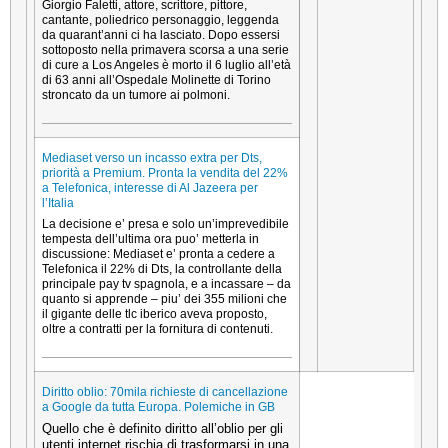
Giorgio Faletti, attore, scrittore, pittore,
cantante, poliedrico personaggio, leggenda
da quarant’anni ci ha lasciato. Dopo essersi
sottoposto nella primavera scorsa a una serie
di cure a Los Angeles è morto il 6 luglio all’età
di 63 anni all’Ospedale Molinette di Torino
stroncato da un tumore ai polmoni.
Mediaset verso un incasso extra per Dts,
priorità a Premium. Pronta la vendita del 22%
a Telefonica, interesse di Al Jazeera per
l’Italia
La decisione e’ presa e solo un’imprevedibile
tempesta dell’ultima ora puo’ metterla in
discussione: Mediaset e’ pronta a cedere a
Telefonica il 22% di Dts, la controllante della
principale pay tv spagnola, e a incassare – da
quanto si apprende – piu’ dei 355 milioni che
il gigante delle tlc iberico aveva proposto,
oltre a contratti per la fornitura di contenuti.
Diritto oblio: 70mila richieste di cancellazione
a Google da tutta Europa. Polemiche in GB
Quello che è definito diritto all’oblio per gli
utenti internet rischia di trasformarsi in una