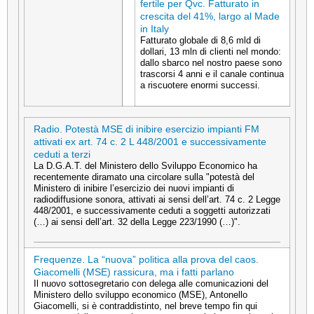
fertile per Qvc. Fatturato in
crescita del 41%, largo al Made
in Italy
Fatturato globale di 8,6 mld di
dollari, 13 mln di clienti nel mondo:
dallo sbarco nel nostro paese sono
trascorsi 4 anni e il canale continua
a riscuotere enormi successi.
Radio. Potestà MSE di inibire esercizio impianti FM
attivati ex art. 74 c. 2 L 448/2001 e successivamente
ceduti a terzi
La D.G.A.T. del Ministero dello Sviluppo Economico ha
recentemente diramato una circolare sulla "potestà del
Ministero di inibire l’esercizio dei nuovi impianti di
radiodiffusione sonora, attivati ai sensi dell’art. 74 c. 2 Legge
448/2001, e successivamente ceduti a soggetti autorizzati
(…) ai sensi dell’art. 32 della Legge 223/1990 (…)".
Frequenze. La “nuova” politica alla prova del caos.
Giacomelli (MSE) rassicura, ma i fatti parlano
Il nuovo sottosegretario con delega alle comunicazioni del
Ministero dello sviluppo economico (MSE), Antonello
Giacomelli, si è contraddistinto, nel breve tempo fin qui