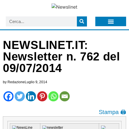
LISTA NEWSLETTER E CIRCOLARI SIT
ARCHIVIO S.I.T.
NEWSLINET.IT:
Newsletter n. 762 del
09/07/2014
by
Redazione
Luglio 9, 2014
Stampa 🖨