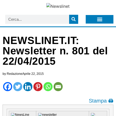
LISTA NEWSLETTER E CIRCOLARI SIT
ARCHIVIO S.I.T.
NEWSLINET.IT:
Newsletter n. 801 del
22/04/2015
by
Redazione
Aprile 22, 2015
Stampa 🖨