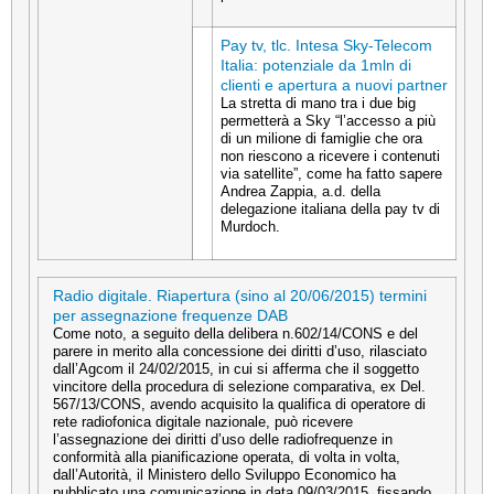
Pay tv, tlc. Intesa Sky-Telecom
Italia: potenziale da 1mln di
clienti e apertura a nuovi partner
La stretta di mano tra i due big
permetterà a Sky “l’accesso a più
di un milione di famiglie che ora
non riescono a ricevere i contenuti
via satellite”, come ha fatto sapere
Andrea Zappia, a.d. della
delegazione italiana della pay tv di
Murdoch.
Radio digitale. Riapertura (sino al 20/06/2015) termini
per assegnazione frequenze DAB
Come noto, a seguito della delibera n.602/14/CONS e del
parere in merito alla concessione dei diritti d’uso, rilasciato
dall’Agcom il 24/02/2015, in cui si afferma che il soggetto
vincitore della procedura di selezione comparativa, ex Del.
567/13/CONS, avendo acquisito la qualifica di operatore di
rete radiofonica digitale nazionale, può ricevere
l’assegnazione dei diritti d’uso delle radiofrequenze in
conformità alla pianificazione operata, di volta in volta,
dall’Autorità, il Ministero dello Sviluppo Economico ha
pubblicato una comunicazione in data 09/03/2015, fissando