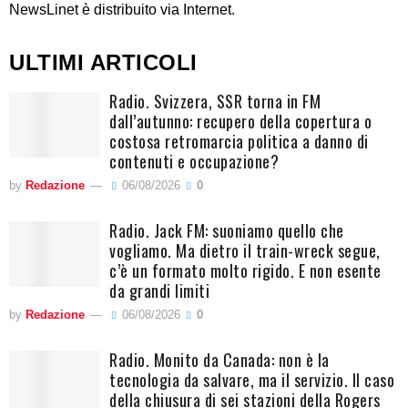
NewsLinet è distribuito via Internet.
ULTIMI ARTICOLI
Radio. Svizzera, SSR torna in FM
dall’autunno: recupero della copertura o
costosa retromarcia politica a danno di
contenuti e occupazione?
by
Redazione
06/08/2026
0
Radio. Jack FM: suoniamo quello che
vogliamo. Ma dietro il train-wreck segue,
c’è un formato molto rigido. E non esente
da grandi limiti
by
Redazione
06/08/2026
0
Radio. Monito da Canada: non è la
tecnologia da salvare, ma il servizio. Il caso
della chiusura di sei stazioni della Rogers