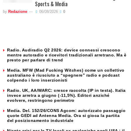
Sports & Media
by
Redazione
06/08/2026
0
Radio. Audiradio Q2 2026: device connessi crescono
mentre autoradio e ricevitori tradizionali arretrano. Ma è
presto per parlare di trend
Media. MFW (Mad Fucking Witches) come un collettivo
australiano è riusciuto a “spegnere” radio e podcast
colpendo i loro inserzionisti
Radio. UK, AA/WARC: cresce raccolta (IP in testa). Italia
invece arretra a giugno (-11,5%). Editori anziché
evolvere, restringono perimetro
Media. Del. 152/26/CONS Agcom: autorizzato passaggio
quote GEDI ad Antenna Media. Ora si gioca la partita
del posizionamento industriale
Niente crisi per le TV locali ex analogiche negli USA : il