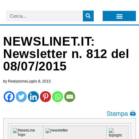
LISTA NEWSLETTER E CIRCOLARI SIT
ARCHIVIO S.I.T.
NEWSLINET.IT:
Newsletter n. 812 del
08/07/2015
by
Redazione
Luglio 8, 2015
Stampa 🖨