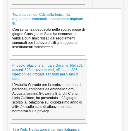
Tlc, elettrosmog: Cds sulla legittimità
regolamenti comunali insediamento impianti
tlc
Con sentenza depostata nello scorso mese di
giugno Consiglio di Stato ha riconosciuto
validi alcuni limiti fissati dai regolamenti
comunali per l’utilizzo di siti già oggetto di
insediamenti radioelettrici.
Privacy: relazione annuale Garante. Nel 2014
assunti 628 provvedimenti, effettuate 385
ispezioni ed irrogate sanzioni per 5 mln di
euro
L’Autorità Garante per la protezione dei dati
personali, composta da Antonello Soro,
Augusta Iannini, Giovanna Bianchi Clerici,
Licia Califano, ha presentato il 23 giugno
scorso la Relazione sul diciottesimo anno di
attività e sullo stato di attuazione della
normativa sulla privacy.
Tv e Web, Netflix apre il cantiere italiano: si