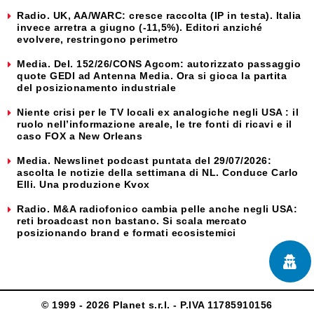
Radio. UK, AA/WARC: cresce raccolta (IP in testa). Italia
invece arretra a giugno (-11,5%). Editori anziché
evolvere, restringono perimetro
Media. Del. 152/26/CONS Agcom: autorizzato passaggio
quote GEDI ad Antenna Media. Ora si gioca la partita
del posizionamento industriale
Niente crisi per le TV locali ex analogiche negli USA : il
ruolo nell’informazione areale, le tre fonti di ricavi e il
caso FOX a New Orleans
Media. Newslinet podcast puntata del 29/07/2026:
ascolta le notizie della settimana di NL. Conduce Carlo
Elli. Una produzione Kvox
Radio. M&A radiofonico cambia pelle anche negli USA:
reti broadcast non bastano. Si scala mercato
posizionando brand e formati ecosistemici
© 1999 - 2026 Planet s.r.l. - P.IVA 11785910156