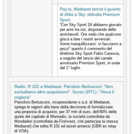
Pay tv, Mediaset lancia il guanto
di sfida a Sky: debutta Premium
Sport
“Con Sky Sport 24 abbiamo giocato
per anni tra noi, disputando delle
amichevoli. Ora vedo che qualcuno
gioca a fare i nostri avversari.
Vorrei tranquillizzarvi: vi facciamo a
pezzi” questo il commento del
direttore Sky Sport Fabio Caressa,
a seguito del lancio del canale
avversario Premium Sport, in onda
dal 1° luglio.
Radio. R 101 a Mediaset. Piersilvio Berlusconi: “Non
escludiamo altre acquisizioni”. Suraci (RTL): “Vinca il
migliore”
Piersilvio Berlusconi, vicepresidente e a.d. di Mediaset,
spiega le ragioni alla base della decisione di formalizzare
una proposta di acquisto, per 37 mln di euro, dell’80% delle
quote del capitale di Monradio, la società controllata da
Mondadori (controllata da Fininvest, che partecipa la stessa
Mediaset) che edita R 101 ed asset annessi (GBR ex relay
di VOA).