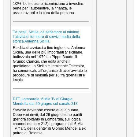
1/2%. Le industrie ricominciano a investire:
bene per l’automotive, la finanza, le
assicurazioni e la cura della persona.
Tv locali, Sicilia: da settembre al minimo
l’attività di fornitore di servizi media della
storica Antenna Sicilia
Rischia di avviarsi a fine ingloriosa Antenna
Sicilia, una delle più importanti tv siciliane,
battezzata nel 1979 da Pippo Baudo. Il
Gruppo Ciancio, che edita anche il
quotidiano La Sicilia e l’emittente Telecolor,
ha comunicato all’organico di aver avviato le
procedure di mobilità per 16 fra giornalisti e
tecnici.
DTT, Lombardia: 6 Mia Tv di Giorgio
Mendella dal 29 giugno sul canale 213
Stavolta dovrebbe essere quella buona.
Dopo vari rinvii, dal 29 giugno sono partiti
(per ora soltanto in Lombardia, sul logical
channel number 213) i programmi di 6 Mia
Tv, "la tv della gente" di Giorgio Mendella ex
patron di Retemia.