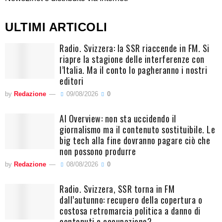
ULTIMI ARTICOLI
Radio. Svizzera: la SSR riaccende in FM. Si
riapre la stagione delle interferenze con
l’Italia. Ma il conto lo pagheranno i nostri
editori
by
Redazione
09/08/2026
0
AI Overview: non sta uccidendo il
giornalismo ma il contenuto sostituibile. Le
big tech alla fine dovranno pagare ciò che
non possono produrre
by
Redazione
08/08/2026
0
Radio. Svizzera, SSR torna in FM
dall’autunno: recupero della copertura o
costosa retromarcia politica a danno di
contenuti e occupazione?