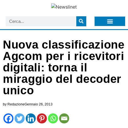
LISTA NEWSLETTER E CIRCOLARI SIT
ARCHIVIO S.I.T.
Nuova classificazione
Agcom per i ricevitori
digitali: torna il
miraggio del decoder
unico
by
Redazione
Gennaio 26, 2013