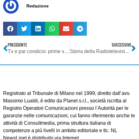
Redazione
PRECEDENTE
SUCCESSIVO
Tv e par condicio: prime sanzioni Agcom. Colpiti Studio Aperto, TG 4, TG La 7. Mentana (La 7): non prendiamo lezioni
Storia della Radiotelevisione italiana. Sicilia, 1973: Ram Tv Militello, pionieristico laboratorio televisivo
Registrato al Tribunale di Milano nel 1999, diretto dall’avv.
Massimo Lualdi, è edito da Planet s.r.l., società iscritta al
Registro Operatori Comunicazioni presso l’Autorità per le
garanzie nelle comunicazioni, cui fanno riferimento anche le
attività di Consultmedia, prima struttura italiana di
competenze a più livelli in ambito editoriale e tlc. NL
NewsLinet è distribuito via Internet.