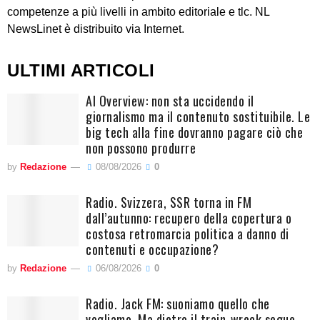
competenze a più livelli in ambito editoriale e tlc. NL
NewsLinet è distribuito via Internet.
ULTIMI ARTICOLI
AI Overview: non sta uccidendo il
giornalismo ma il contenuto sostituibile. Le
big tech alla fine dovranno pagare ciò che
non possono produrre
by
Redazione
08/08/2026
0
Radio. Svizzera, SSR torna in FM
dall’autunno: recupero della copertura o
costosa retromarcia politica a danno di
contenuti e occupazione?
by
Redazione
06/08/2026
0
Radio. Jack FM: suoniamo quello che
vogliamo. Ma dietro il train-wreck segue,