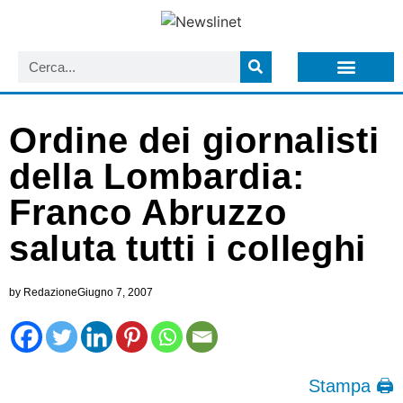
LISTA NEWSLETTER E CIRCOLARI SIT
ARCHIVIO S.I.T.
Ordine dei giornalisti
della Lombardia:
Franco Abruzzo
saluta tutti i colleghi
by
Redazione
Giugno 7, 2007
Stampa 🖨