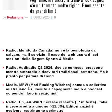
c’è un formato molto rigido. E non esente
da grandi limiti
by
Redazione
06/08/2026
0
Radio. Monito da Canada: non è la tecnologia da
salvare, ma il servizio. Il caso della chiusura di sei
stazioni della Rogers Sports & Media
Radio. Audiradio Q2 2026: device connessi crescono
mentre autoradio e ricevitori tradizionali arretrano. Ma è
presto per parlare di trend
Media. MFW (Mad Fucking Witches) come un collettivo
australiano è riusciuto a “spegnere” radio e podcast
colpendo i loro inserzionisti
Radio. UK, AA/WARC: cresce raccolta (IP in testa). Italia
invece arretra a giugno (-11,5%). Editori anziché
evolvere, restringono perimetro