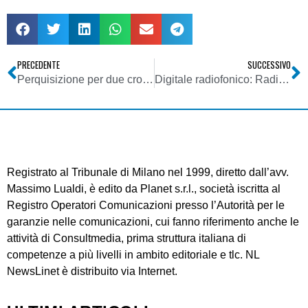
PRECEDENTE
SUCCESSIVO
Perquisizione per due cronisti del “Corriere” nell’ambito del caso De Gregorio
Digitale radiofonico: Radio Passioni critica (costruttivamente) il nostro articolo sulla neutralità tecnologica
Registrato al Tribunale di Milano nel 1999, diretto dall’avv.
Massimo Lualdi, è edito da Planet s.r.l., società iscritta al
Registro Operatori Comunicazioni presso l’Autorità per le
garanzie nelle comunicazioni, cui fanno riferimento anche le
attività di Consultmedia, prima struttura italiana di
competenze a più livelli in ambito editoriale e tlc. NL
NewsLinet è distribuito via Internet.