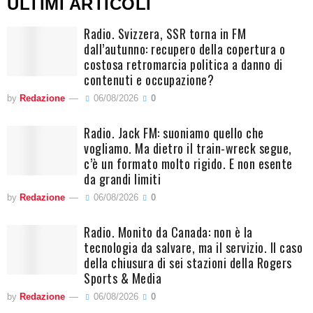
ULTIMI ARTICOLI
Radio. Svizzera, SSR torna in FM
dall’autunno: recupero della copertura o
costosa retromarcia politica a danno di
contenuti e occupazione?
by
Redazione
06/08/2026
0
Radio. Jack FM: suoniamo quello che
vogliamo. Ma dietro il train-wreck segue,
c’è un formato molto rigido. E non esente
da grandi limiti
by
Redazione
06/08/2026
0
Radio. Monito da Canada: non è la
tecnologia da salvare, ma il servizio. Il caso
della chiusura di sei stazioni della Rogers
Sports & Media
by
Redazione
06/08/2026
0