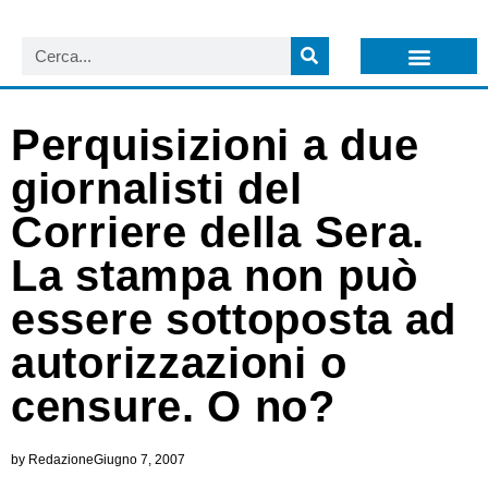
LISTA NEWSLETTER E CIRCOLARI SIT
ARCHIVIO S.I.T.
Perquisizioni a due
giornalisti del
Corriere della Sera.
La stampa non può
essere sottoposta ad
autorizzazioni o
censure. O no?
by
Redazione
Giugno 7, 2007