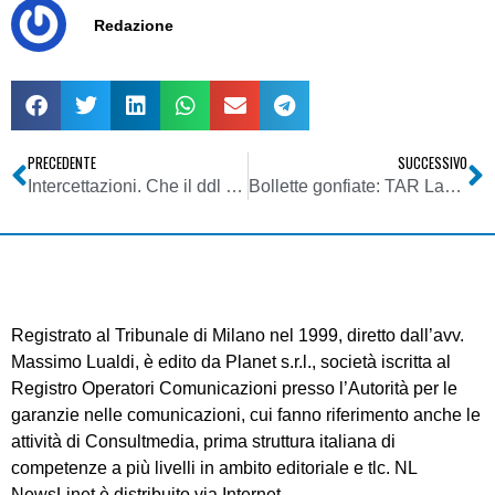
Redazione
PRECEDENTE
SUCCESSIVO
Intercettazioni. Che il ddl approvato sia solo il primo passo per riformare una giustizia malata per colpa di pochi ma bisognosa di cure nell’interesse di tutti
Bollette gonfiate: TAR Lazio sospende l’entrata in vigore di un pasticciato blocco delle numerazioni a sovrapprezzo
Registrato al Tribunale di Milano nel 1999, diretto dall’avv.
Massimo Lualdi, è edito da Planet s.r.l., società iscritta al
Registro Operatori Comunicazioni presso l’Autorità per le
garanzie nelle comunicazioni, cui fanno riferimento anche le
attività di Consultmedia, prima struttura italiana di
competenze a più livelli in ambito editoriale e tlc. NL
NewsLinet è distribuito via Internet.