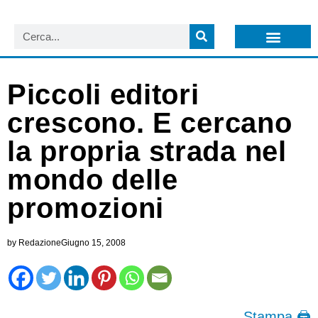
LISTA NEWSLETTER E CIRCOLARI SIT
ARCHIVIO S.I.T.
Piccoli editori
crescono. E cercano
la propria strada nel
mondo delle
promozioni
by
Redazione
Giugno 15, 2008
Stampa 🖨