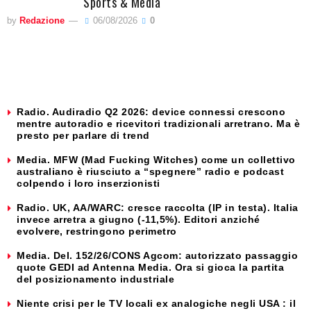
Sports & Media
by
Redazione
06/08/2026
0
Radio. Audiradio Q2 2026: device connessi crescono
mentre autoradio e ricevitori tradizionali arretrano. Ma è
presto per parlare di trend
Media. MFW (Mad Fucking Witches) come un collettivo
australiano è riusciuto a “spegnere” radio e podcast
colpendo i loro inserzionisti
Radio. UK, AA/WARC: cresce raccolta (IP in testa). Italia
invece arretra a giugno (-11,5%). Editori anziché
evolvere, restringono perimetro
Media. Del. 152/26/CONS Agcom: autorizzato passaggio
quote GEDI ad Antenna Media. Ora si gioca la partita
del posizionamento industriale
Niente crisi per le TV locali ex analogiche negli USA : il