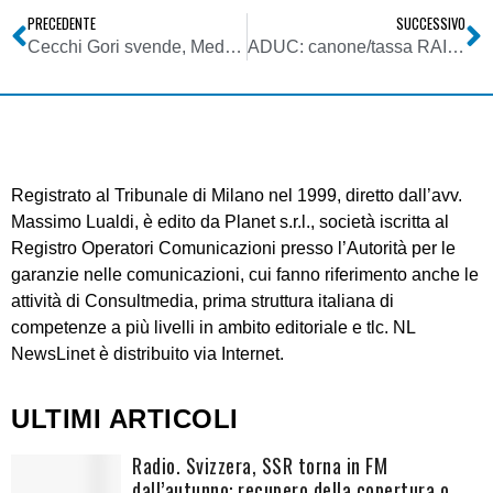
PRECEDENTE
SUCCESSIVO
Cecchi Gori svende, Mediaset acquista
ADUC: canone/tassa RAI – Devono pagare tutti coloro che hanno residenza in Italia… basta un videocitofono…
Registrato al Tribunale di Milano nel 1999, diretto dall’avv.
Massimo Lualdi, è edito da Planet s.r.l., società iscritta al
Registro Operatori Comunicazioni presso l’Autorità per le
garanzie nelle comunicazioni, cui fanno riferimento anche le
attività di Consultmedia, prima struttura italiana di
competenze a più livelli in ambito editoriale e tlc. NL
NewsLinet è distribuito via Internet.
ULTIMI ARTICOLI
Radio. Svizzera, SSR torna in FM
dall’autunno: recupero della copertura o