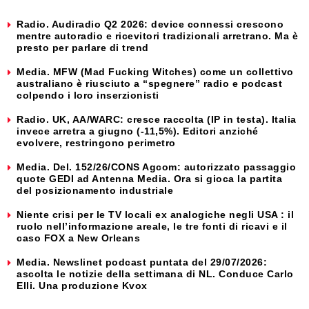
Radio. Audiradio Q2 2026: device connessi crescono
mentre autoradio e ricevitori tradizionali arretrano. Ma è
presto per parlare di trend
Media. MFW (Mad Fucking Witches) come un collettivo
australiano è riusciuto a “spegnere” radio e podcast
colpendo i loro inserzionisti
Radio. UK, AA/WARC: cresce raccolta (IP in testa). Italia
invece arretra a giugno (-11,5%). Editori anziché
evolvere, restringono perimetro
Media. Del. 152/26/CONS Agcom: autorizzato passaggio
quote GEDI ad Antenna Media. Ora si gioca la partita
del posizionamento industriale
Niente crisi per le TV locali ex analogiche negli USA : il
ruolo nell’informazione areale, le tre fonti di ricavi e il
caso FOX a New Orleans
Media. Newslinet podcast puntata del 29/07/2026:
ascolta le notizie della settimana di NL. Conduce Carlo
Elli. Una produzione Kvox