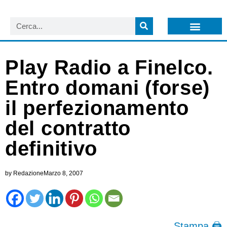
LISTA NEWSLETTER E CIRCOLARI SIT
ARCHIVIO S.I.T.
Play Radio a Finelco.
Entro domani (forse)
il perfezionamento
del contratto
definitivo
by
Redazione
Marzo 8, 2007
Stampa 🖨