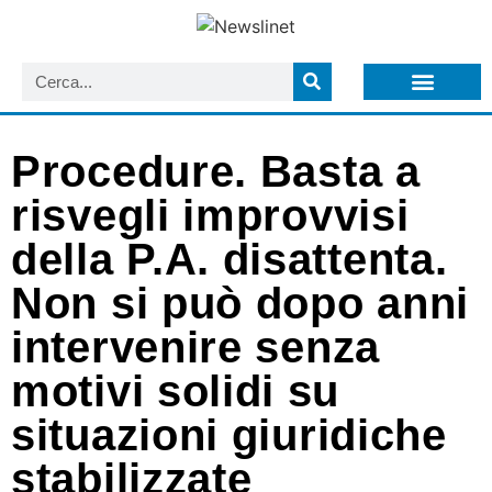
LISTA NEWSLETTER E CIRCOLARI SIT
ARCHIVIO S.I.T.
Procedure. Basta a
risvegli improvvisi
della P.A. disattenta.
Non si può dopo anni
intervenire senza
motivi solidi su
situazioni giuridiche
stabilizzate