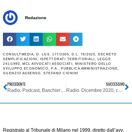
Redazione
CONSULTMEDIA
,
D. LGS. 177/2005
,
D.L. 76/2020
,
DECRETO
SEMPLIFICAZIONI
,
ISPETTORATI TERRITORIALI
,
LEGGE
241/1990
,
MCL AVVOCATI ASSOCIATI
,
MINISTERO DELLO
SVILUPPO ECONOMICO
,
P.A.
,
PUBBLICA AMMINISTRAZIONE
,
SILENZIO ASSENSO
,
STEFANO CIONINI
PRECEDENTE
SUCCESSIVO
Radio. Podcast, Baschieri (Voxnest): la Radio non ha capito le potenzialità del podcast. Propone solo musica, invece di contenuti giornalistici
Radio. Dicembre 2020, conferma tendenza registrata da RAI: si sposta in media di 7 punti l’ascolto da mobile a fisso e aumenta di oltre 5 quello IP assoluto
Registrato al Tribunale di Milano nel 1999, diretto dall’avv.