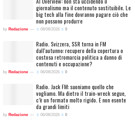
AI Overview: non sta uccidendo il
giornalismo ma il contenuto sostituibile. Le
big tech alla fine dovranno pagare ciò che
non possono produrre
by
Redazione
08/08/2026
0
Radio. Svizzera, SSR torna in FM
dall’autunno: recupero della copertura o
costosa retromarcia politica a danno di
contenuti e occupazione?
by
Redazione
06/08/2026
0
Radio. Jack FM: suoniamo quello che
vogliamo. Ma dietro il train-wreck segue,
c’è un formato molto rigido. E non esente
da grandi limiti
by
Redazione
06/08/2026
0