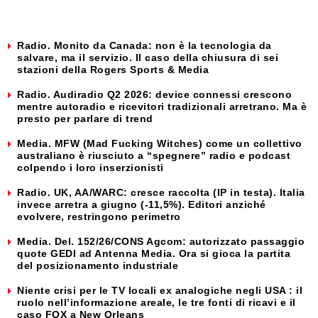
Radio. Monito da Canada: non è la tecnologia da
salvare, ma il servizio. Il caso della chiusura di sei
stazioni della Rogers Sports & Media
Radio. Audiradio Q2 2026: device connessi crescono
mentre autoradio e ricevitori tradizionali arretrano. Ma è
presto per parlare di trend
Media. MFW (Mad Fucking Witches) come un collettivo
australiano è riusciuto a “spegnere” radio e podcast
colpendo i loro inserzionisti
Radio. UK, AA/WARC: cresce raccolta (IP in testa). Italia
invece arretra a giugno (-11,5%). Editori anziché
evolvere, restringono perimetro
Media. Del. 152/26/CONS Agcom: autorizzato passaggio
quote GEDI ad Antenna Media. Ora si gioca la partita
del posizionamento industriale
Niente crisi per le TV locali ex analogiche negli USA : il
ruolo nell’informazione areale, le tre fonti di ricavi e il
caso FOX a New Orleans