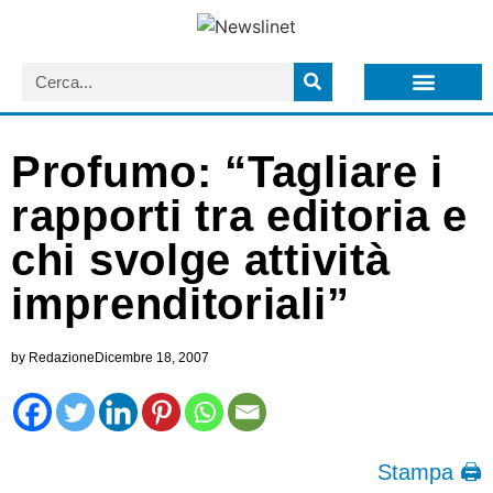
LISTA NEWSLETTER E CIRCOLARI SIT
ARCHIVIO S.I.T.
Profumo: “Tagliare i
rapporti tra editoria e
chi svolge attività
imprenditoriali”
by
Redazione
Dicembre 18, 2007
Stampa 🖨