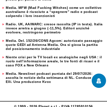
Media. MFW (Mad Fucking Witches) come un collettivo
australiano è riusciuto a “spegnere” radio e podcast
colpendo i loro inserzionisti
Radio. UK, AA/WARC: cresce raccolta (IP in testa). Italia
invece arretra a giugno (-11,5%). Editori anziché
evolvere, restringono perimetro
Media. Del. 152/26/CONS Agcom: autorizzato passaggio
quote GEDI ad Antenna Media. Ora si gioca la partita
del posizionamento industriale
Niente crisi per le TV locali ex analogiche negli USA : il
ruolo nell’informazione areale, le tre fonti di ricavi e il
caso FOX a New Orleans
Media. Newslinet podcast puntata del 29/07/2026:
ascolta le notizie della settimana di NL. Conduce Carlo
Elli. Una produzione Kvox
© 1999 - 2026 Planet s.r.l. - P.IVA 11785910156