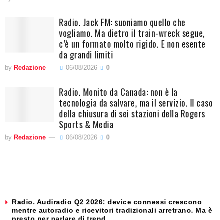
Radio. Jack FM: suoniamo quello che
vogliamo. Ma dietro il train-wreck segue,
c’è un formato molto rigido. E non esente
da grandi limiti
by
Redazione
06/08/2026
0
Radio. Monito da Canada: non è la
tecnologia da salvare, ma il servizio. Il caso
della chiusura di sei stazioni della Rogers
Sports & Media
by
Redazione
06/08/2026
0
Radio. Audiradio Q2 2026: device connessi crescono
mentre autoradio e ricevitori tradizionali arretrano. Ma è
presto per parlare di trend