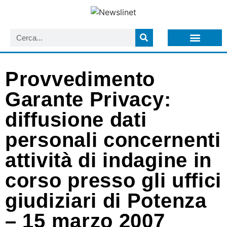
LISTA NEWSLETTER E CIRCOLARI SIT
ARCHIVIO S.I.T.
Provvedimento
Garante Privacy:
diffusione dati
personali concernenti
attività di indagine in
corso presso gli uffici
giudiziari di Potenza
– 15 marzo 2007