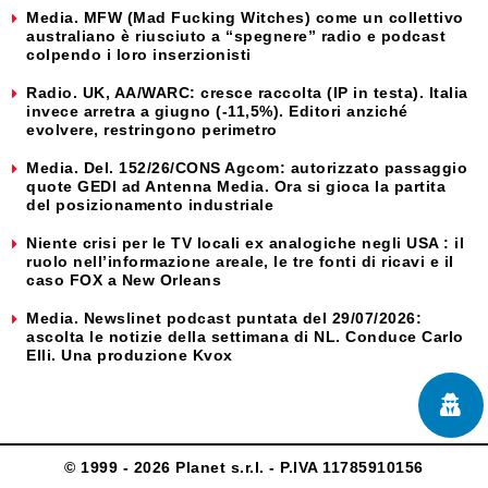
Media. MFW (Mad Fucking Witches) come un collettivo
australiano è riusciuto a “spegnere” radio e podcast
colpendo i loro inserzionisti
Radio. UK, AA/WARC: cresce raccolta (IP in testa). Italia
invece arretra a giugno (-11,5%). Editori anziché
evolvere, restringono perimetro
Media. Del. 152/26/CONS Agcom: autorizzato passaggio
quote GEDI ad Antenna Media. Ora si gioca la partita
del posizionamento industriale
Niente crisi per le TV locali ex analogiche negli USA : il
ruolo nell’informazione areale, le tre fonti di ricavi e il
caso FOX a New Orleans
Media. Newslinet podcast puntata del 29/07/2026:
ascolta le notizie della settimana di NL. Conduce Carlo
Elli. Una produzione Kvox
© 1999 - 2026 Planet s.r.l. - P.IVA 11785910156