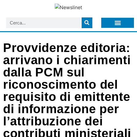
LISTA NEWSLETTER E CIRCOLARI SIT
ARCHIVIO S.I.T.
Provvidenze editoria:
arrivano i chiarimenti
dalla PCM sul
riconoscimento del
requisito di emittente
di informazione per
l’attribuzione dei
contributi ministeriali