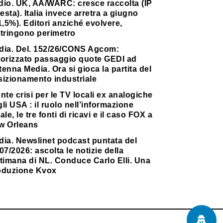
dio. UK, AA/WARC: cresce raccolta (IP
testa). Italia invece arretra a giugno
1,5%). Editori anziché evolvere,
stringono perimetro
dia. Del. 152/26/CONS Agcom:
torizzato passaggio quote GEDI ad
enna Media. Ora si gioca la partita del
sizionamento industriale
nte crisi per le TV locali ex analogiche
li USA : il ruolo nell’informazione
ale, le tre fonti di ricavi e il caso FOX a
w Orleans
dia. Newslinet podcast puntata del
07/2026: ascolta le notizie della
timana di NL. Conduce Carlo Elli. Una
oduzione Kvox