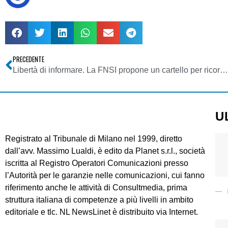
PRECEDENTE
Libertà di informare. La FNSI propone un cartello per ricorrere alla Corte europea. Appello ai giuristi italiani per difendere i “disobbedienti”
U
Registrato al Tribunale di Milano nel 1999, diretto
dall’avv. Massimo Lualdi, è edito da Planet s.r.l., società
iscritta al Registro Operatori Comunicazioni presso
l’Autorità per le garanzie nelle comunicazioni, cui fanno
riferimento anche le attività di Consultmedia, prima
struttura italiana di competenze a più livelli in ambito
editoriale e tlc. NL NewsLinet è distribuito via Internet.