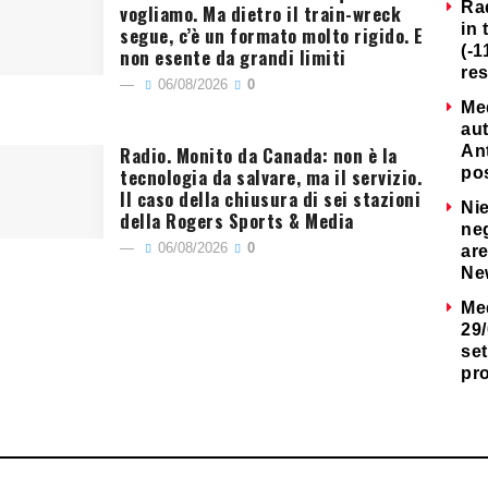
Ra
vogliamo. Ma dietro il train-wreck
in 
segue, c’è un formato molto rigido. E
(-1
non esente da grandi limiti
re
06/08/2026
0
Me
au
Radio. Monito da Canada: non è la
Ant
tecnologia da salvare, ma il servizio.
po
Il caso della chiusura di sei stazioni
Nie
della Rogers Sports & Media
neg
06/08/2026
0
are
Ne
Me
29/
set
pr