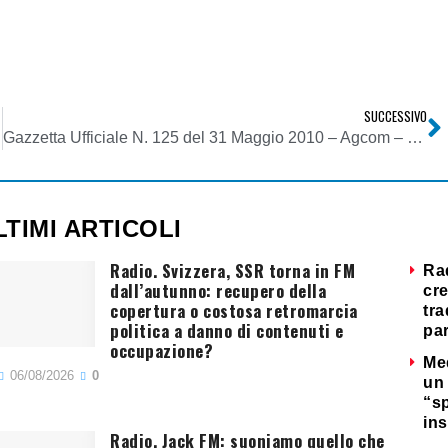
SUCCESSIVO
Gazzetta Ufficiale N. 125 del 31 Maggio 2010 – Agcom – Deliberazione 6 maggio 2010
LTIMI ARTICOLI
Radio. Svizzera, SSR torna in FM
Ra
dall’autunno: recupero della
cre
copertura o costosa retromarcia
tra
politica a danno di contenuti e
par
occupazione?
Me
06/08/2026
0
un 
“s
ins
Radio. Jack FM: suoniamo quello che