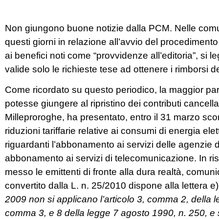
Non giungono buone notizie dalla PCM. Nelle comuni
questi giorni in relazione all’avvio del procedimento 
ai benefici noti come “provvidenze all’editoria”, s
valide solo le richieste tese ad ottenere i rimborsi d
Come ricordato su questo periodico, la maggior part
potesse giungere al ripristino dei contributi cancel
Milleproroghe, ha presentato, entro il 31 marzo s
riduzioni tariffarie relative ai consumi di energia ele
riguardanti l’abbonamento ai servizi delle agenzie d
abbonamento ai servizi di telecomunicazione. In ris
messo le emittenti di fronte alla dura realtà, comun
convertito dalla L. n. 25/2010 dispone alla lettera e)
2009 non si applicano l’articolo 3, comma 2, della l
comma 3, e 8 della legge 7 agosto 1990, n. 250, e s