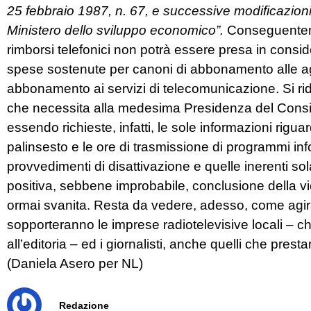
25 febbraio 1987, n. 67, e successive modificazioni. S
Ministero dello sviluppo economico”.
Conseguentemen
rimborsi telefonici non potrà essere presa in conside
spese sostenute per canoni di abbonamento alle ag
abbonamento ai servizi di telecomunicazione. Si r
che necessita alla medesima Presidenza del Consigli
essendo richieste, infatti, le sole informazioni riguarda
palinsesto e le ore di trasmissione di programmi inf
provvedimenti di disattivazione e quelle inerenti 
positiva, sebbene improbabile, conclusione della v
ormai svanita. Resta da vedere, adesso, come agirà i
sopporteranno le imprese radiotelevisive locali – 
all’editoria – ed i giornalisti, anche quelli che prest
(Daniela Asero per NL)
Redazione