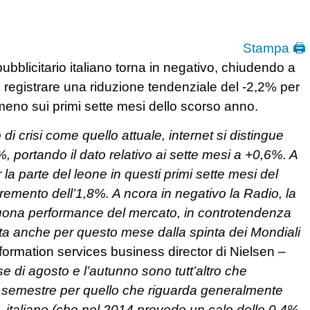
Stampa 🖨
pubblicitario italiano torna in negativo, chiudendo a
 registrare una riduzione tendenziale del -2,2% per
n meno sui primi sette mesi dello scorso anno.
 di crisi come quello attuale, internet si distingue
%, portando il dato relativo ai sette mesi a +0,6%. A
la parte del leone in questi primi sette mesi del
ncremento dell’1,8%. A ncora in negativo la Radio, la
ona performance del mercato, in controtendenza
ta anche per questo mese dalla spinta dei Mondiali
formation services business director di Nielsen –
ese di agosto e l’autunno sono tutt’altro che
o semestre per quello che riguarda generalmente
PIL italiano (che nel 2014 prevede un calo dello 0,4%