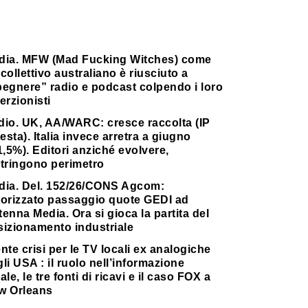
dia. MFW (Mad Fucking Witches) come
collettivo australiano è riusciuto a
pegnere” radio e podcast colpendo i loro
erzionisti
dio. UK, AA/WARC: cresce raccolta (IP
testa). Italia invece arretra a giugno
1,5%). Editori anziché evolvere,
stringono perimetro
dia. Del. 152/26/CONS Agcom:
torizzato passaggio quote GEDI ad
enna Media. Ora si gioca la partita del
sizionamento industriale
nte crisi per le TV locali ex analogiche
li USA : il ruolo nell’informazione
ale, le tre fonti di ricavi e il caso FOX a
w Orleans