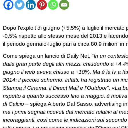
Dopo l’exploit di giugno (+5,5%) a luglio il mercato 
-0,5% rispetto allo stesso mese del 2013 e facendo
il periodo gennaio-luglio pari a circa 80,9 milioni i
Come spiega un lancio di Daily Net, "
In un contesto
dalla gran parte degli altri mezzi, chiudendo a +4,4
giugno il web aveva chiuso a +10%. Ma è la tv a far 
2014: il piccolo schermo, infatti, ha registrato un i
Stampa il Cinema, il Direct Mail e l’Outdoor"
. «
La bu
rispetto a quanto successo fino a maggio, è motiva
di Calcio
– spiega Alberto Dal Sasso, advertising in
ma i primi segnali ricevuti dal mercato relativi al m
incoraggianti, così come le indicazioni sul second
tutti i mezzi. Le previsioni negative dell’Ocse sul 