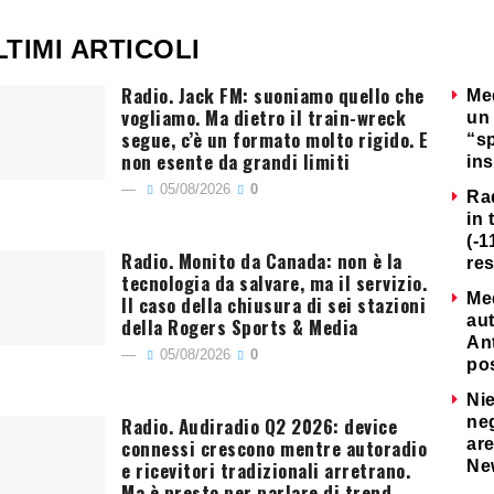
LTIMI ARTICOLI
Radio. Jack FM: suoniamo quello che
Me
vogliamo. Ma dietro il train-wreck
un 
segue, c’è un formato molto rigido. E
“s
non esente da grandi limiti
ins
05/08/2026
0
Ra
in 
(-1
Radio. Monito da Canada: non è la
re
tecnologia da salvare, ma il servizio.
Me
Il caso della chiusura di sei stazioni
au
della Rogers Sports & Media
Ant
05/08/2026
0
po
Nie
Radio. Audiradio Q2 2026: device
neg
connessi crescono mentre autoradio
are
e ricevitori tradizionali arretrano.
Ne
Ma è presto per parlare di trend