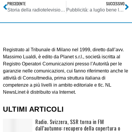
PRECEDENTE
SUCCESSIVO
Storia della radiotelevisione italiana. Radio Mont Blanc: dalla Val d’Aosta alla conquista della Francia
Pubblicità: a luglio bene la tv. Ma, esaurita spinta Mondiali, segnali agosto e settembre negativi
Registrato al Tribunale di Milano nel 1999, diretto dall’avv.
Massimo Lualdi, è edito da Planet s.r.l., società iscritta al
Registro Operatori Comunicazioni presso l’Autorità per le
garanzie nelle comunicazioni, cui fanno riferimento anche le
attività di Consultmedia, prima struttura italiana di
competenze a più livelli in ambito editoriale e tlc. NL
NewsLinet è distribuito via Internet.
ULTIMI ARTICOLI
Radio. Svizzera, SSR torna in FM
dall’autunno: recupero della copertura o