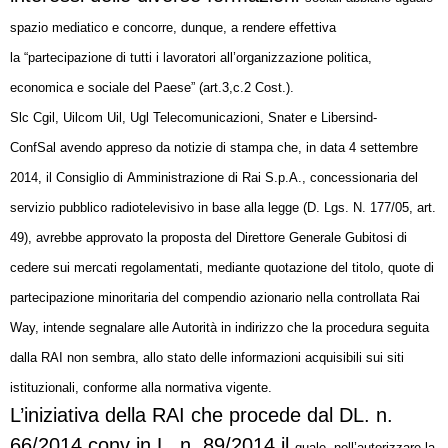
spazio mediatico e concorre, dunque, a rendere effettiva
la
“partecipazione di tutti i lavoratori all’organizzazione politica,
economica e sociale del
Paese” (art.3,c.2 Cost.).
Slc Cgil, Uilcom Uil, Ugl Telecomunicazioni, Snater e Libersind-
ConfSal
avendo appreso da notizie di stampa che, in data 4 settembre
2014, il Consiglio di
Amministrazione di Rai S.p.A., concessionaria del
servizio pubblico radiotelevisivo in
base alla legge (D. Lgs. N. 177/05, art.
49), avrebbe approvato la proposta del Direttore
Generale Gubitosi di
cedere sui mercati regolamentati, mediante quotazione del titolo,
quote di
partecipazione minoritaria del compendio azionario nella controllata Rai
Way,
intende segnalare alle Autorità in indirizzo che la procedura seguita
dalla RAI non
sembra, allo stato delle informazioni acquisibili sui siti
istituzionali, conforme alla
normativa vigente.
L’iniziativa della RAI che procede dal DL. n.
66/2014 conv in L. n. 89/2014 il
quale, nell’autorizzare la