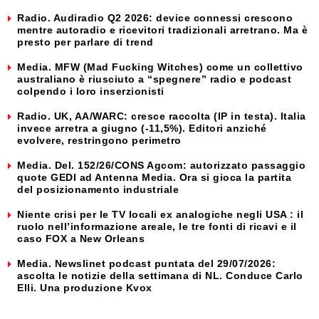
Radio. Audiradio Q2 2026: device connessi crescono
mentre autoradio e ricevitori tradizionali arretrano. Ma è
presto per parlare di trend
Media. MFW (Mad Fucking Witches) come un collettivo
australiano è riusciuto a “spegnere” radio e podcast
colpendo i loro inserzionisti
Radio. UK, AA/WARC: cresce raccolta (IP in testa). Italia
invece arretra a giugno (-11,5%). Editori anziché
evolvere, restringono perimetro
Media. Del. 152/26/CONS Agcom: autorizzato passaggio
quote GEDI ad Antenna Media. Ora si gioca la partita
del posizionamento industriale
Niente crisi per le TV locali ex analogiche negli USA : il
ruolo nell’informazione areale, le tre fonti di ricavi e il
caso FOX a New Orleans
Media. Newslinet podcast puntata del 29/07/2026:
ascolta le notizie della settimana di NL. Conduce Carlo
Elli. Una produzione Kvox