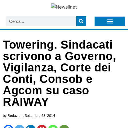
LISTA NEWSLETTER E CIRCOLARI SIT
ARCHIVIO S.I.T.
Towering. Sindacati
scrivono a Governo,
Vigilanza, Corte dei
Conti, Consob e
Agcom su caso
RAIWAY
by
Redazione
Settembre 23, 2014