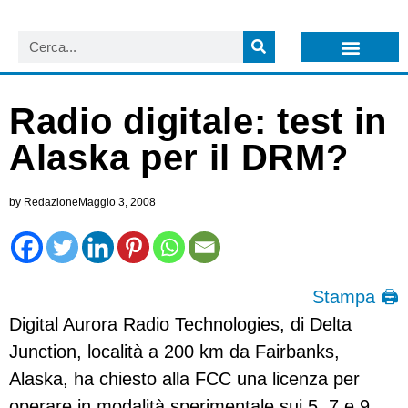
LISTA NEWSLETTER E CIRCOLARI SIT
ARCHIVIO S.I.T.
Radio digitale: test in
Alaska per il DRM?
by
Redazione
Maggio 3, 2008
Stampa 🖨
Digital Aurora Radio Technologies, di Delta
Junction, località a 200 km da Fairbanks,
Alaska, ha chiesto alla FCC una licenza per
operare in modalità sperimentale sui 5, 7 e 9