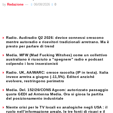
by
Redazione
06/08/2026
0
Radio. Audiradio Q2 2026: device connessi crescono
mentre autoradio e ricevitori tradizionali arretrano. Ma è
presto per parlare di trend
Media. MFW (Mad Fucking Witches) come un collettivo
australiano è riusciuto a “spegnere” radio e podcast
colpendo i loro inserzionisti
Radio. UK, AA/WARC: cresce raccolta (IP in testa). Italia
invece arretra a giugno (-11,5%). Editori anziché
evolvere, restringono perimetro
Media. Del. 152/26/CONS Agcom: autorizzato passaggio
quote GEDI ad Antenna Media. Ora si gioca la partita
del posizionamento industriale
Niente crisi per le TV locali ex analogiche negli USA : il
ruolo nell’informazione areale, le tre fonti di ricavi e il