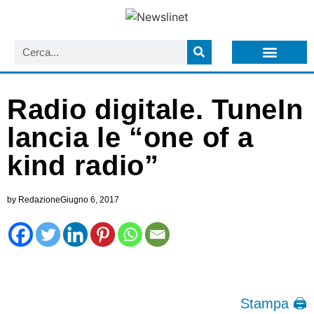
LISTA NEWSLETTER E CIRCOLARI SIT
ARCHIVIO S.I.T.
Radio digitale. TuneIn
lancia le “one of a
kind radio”
by
Redazione
Giugno 6, 2017
Stampa 🖨