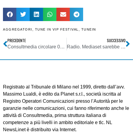
AGGREGATORI
,
TUNE IN VIP FESTIVAL
,
TUNEIN
PRECEDENTE
SUCCESSIVO
Consultmedia circolare 05062017 introduzione dominio (dot) radio scadenza registrazione pre-lancio 05072017
Radio. Mediaset sarebbe ad un passo dall’acquisire Radio Subasio
Registrato al Tribunale di Milano nel 1999, diretto dall’avv.
Massimo Lualdi, è edito da Planet s.r.l., società iscritta al
Registro Operatori Comunicazioni presso l’Autorità per le
garanzie nelle comunicazioni, cui fanno riferimento anche le
attività di Consultmedia, prima struttura italiana di
competenze a più livelli in ambito editoriale e tlc. NL
NewsLinet è distribuito via Internet.