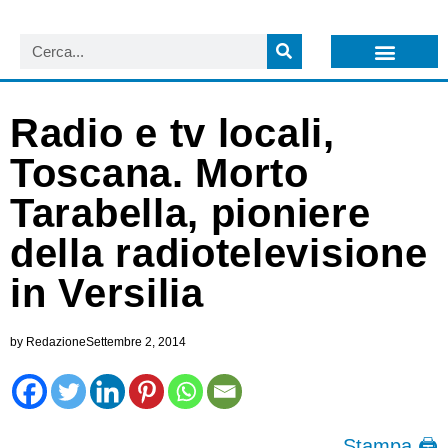
LISTA NEWSLETTER E CIRCOLARI SIT
ARCHIVIO S.I.T.
Radio e tv locali,
Toscana. Morto
Tarabella, pioniere
della radiotelevisione
in Versilia
by
Redazione
Settembre 2, 2014
Stampa 🖨