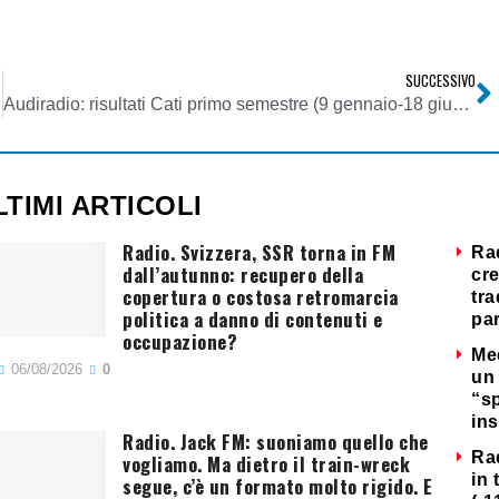
SUCCESSIVO
Audiradio: risultati Cati primo semestre (9 gennaio-18 giugno) e secondo trimestre (10 aprile-18 giugno).
LTIMI ARTICOLI
Radio. Svizzera, SSR torna in FM
Ra
dall’autunno: recupero della
cre
copertura o costosa retromarcia
tra
politica a danno di contenuti e
par
occupazione?
Me
06/08/2026
0
un 
“s
ins
Radio. Jack FM: suoniamo quello che
Ra
vogliamo. Ma dietro il train-wreck
in 
segue, c’è un formato molto rigido. E