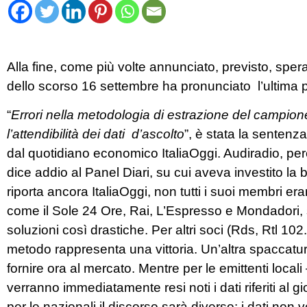
Alla fine, come più volte annunciato, previsto, sperat
dello scorso 16 settembre ha pronunciato l’ultima p
“
Errori nella metodologia di estrazione del campione 
l’attendibilità dei dati d’ascolto
”, è stata la sentenza
dal quotidiano economico ItaliaOggi. Audiradio, per
dice addio al Panel Diari, su cui aveva investito la b
riporta ancora ItaliaOggi, non tutti i suoi membri e
come il Sole 24 Ore, Rai, L’Espresso e Mondadori, 
soluzioni così drastiche. Per altri soci (Rds, Rtl 102.
metodo rappresenta una vittoria. Un’altra spaccatura 
fornire ora al mercato. Mentre per le emittenti locali
verranno immediatamente resi noti i dati riferiti al gi
per le nazionali il discorso sarà diverso: i dati non 