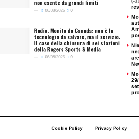
(-1
non esente da grandi limiti
re
06/08/2026
0
Me
au
Radio. Monito da Canada: non è la
Ant
tecnologia da salvare, ma il servizio.
po
Il caso della chiusura di sei stazioni
Nie
della Rogers Sports & Media
neg
06/08/2026
0
are
Ne
Me
29/
set
pr
Cookie Policy
Privacy Policy