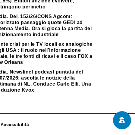
1,5%). Editori anziché evolvere,
stringono perimetro
dia. Del. 152/26/CONS Agcom:
torizzato passaggio quote GEDI ad
enna Media. Ora si gioca la partita del
sizionamento industriale
nte crisi per le TV locali ex analogiche
li USA : il ruolo nell’informazione
ale, le tre fonti di ricavi e il caso FOX a
w Orleans
dia. Newslinet podcast puntata del
07/2026: ascolta le notizie della
timana di NL. Conduce Carlo Elli. Una
oduzione Kvox
Accessibilità