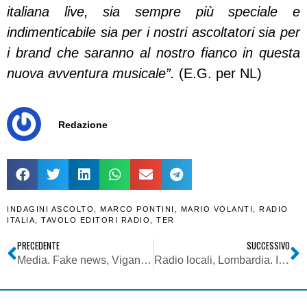
italiana live, sia sempre più speciale e
indimenticabile sia per i nostri ascoltatori sia per
i brand che saranno al nostro fianco in questa
nuova avventura musicale”.
(E.G. per NL)
Redazione
INDAGINI ASCOLTO
,
MARCO PONTINI
,
MARIO VOLANTI
,
RADIO
ITALIA
,
TAVOLO EDITORI RADIO
,
TER
PRECEDENTE
SUCCESSIVO
Media. Fake news, Viganò (Vaticano): saranno sconfitte solo quando sarà riportata al centro del dibattito la responsabilità della comunicazione
Radio locali, Lombardia. Indagini d’ascolto TER, Otto FM: “Piaciamo a chi investe e a chi ascolta”