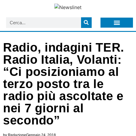
LISTA NEWSLETTER E CIRCOLARI SIT
ARCHIVIO S.I.T.
Radio, indagini TER.
Radio Italia, Volanti:
“Ci posizioniamo al
terzo posto tra le
radio più ascoltate e
nei 7 giorni al
secondo”
by
Redazione
Gennaio 24, 2018