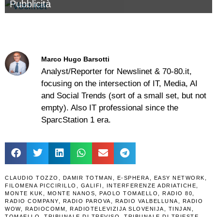
Pubblicità
Marco Hugo Barsotti
Analyst/Reporter for Newslinet & 70-80.it,
focusing on the intersection of IT, Media, AI
and Social Trends (sort of a small set, but not
empty). Also IT professional since the
SparcStation 1 era.
CLAUDIO TOZZO
,
DAMIR TOTMAN
,
E-SPHERA
,
EASY NETWORK
,
FILOMENA PICCIRILLO
,
GALIFI
,
INTERFERENZE ADRIATICHE
,
MONTE KUK
,
MONTE NANOS
,
PAOLO TOMAELLO
,
RADIO 80
,
RADIO COMPANY
,
RADIO PAROVA
,
RADIO VALBELLUNA
,
RADIO
WOW
,
RADIOCOMM
,
RADIOTELEVIZIJA SLOVENIJA
,
TINJAN
,
TOMAELLO
,
TRIBUNALE DI TREVISO
,
TRIBUNALE DI TRIESTE