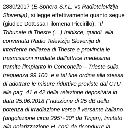
2880/2017 (
E-Sphera S.r.L.
vs
Radiotelevizija
Slovenija)
, si legge effettivamente quanto segue
(giudice Dott.ssa Filomena Piccirillo): “
Il
Tribunale di Trieste (…) Inibisce, quindi, alla
convenuta Radio Televizija Slovenija di
interferire nell’area di Trieste e provincia le
trasmissioni irr
adiate dall’attrice medesima
tramite l’impianto in Conconello – Trieste sulla
frequenza 99.100, e a tal fine ordina alla stessa
di adottare le misure riduttive previste dal CTU
alle pag. 41 e 42 della relazione depositata in
data 25.06.2018 (“riduzione di 25 dB della
potenza di irradiazione verso il versante italiano
(angolazione circa 295°÷30° da Tinjan), limitato
alla polarizzazione H, così da ricondurre la