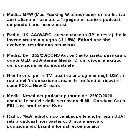
Media. MFW (Mad Fucking Witches) come un collettivo
australiano è riusciuto a “spegnere” radio e podcast
colpendo i loro inserzionisti
Radio. UK, AA/WARC: cresce raccolta (IP in testa). Italia
invece arretra a giugno (-11,5%). Editori anziché
evolvere, restringono perimetro
Media. Del. 152/26/CONS Agcom: autorizzato passaggio
quote GEDI ad Antenna Media. Ora si gioca la partita
del posizionamento industriale
Niente crisi per le TV locali ex analogiche negli USA : il
ruolo nell’informazione areale, le tre fonti di ricavi e il
caso FOX a New Orleans
Media. Newslinet podcast puntata del 29/07/2026:
ascolta le notizie della settimana di NL. Conduce Carlo
Elli. Una produzione Kvox
Radio. M&A radiofonico cambia pelle anche negli USA:
reti broadcast non bastano. Si scala mercato
posizionando brand e formati ecosistemici