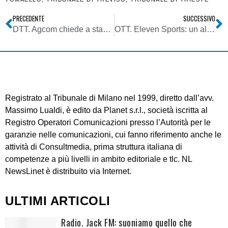
PRECEDENTE
SUCCESSIVO
DTT. Agcom chiede a stakeholders contributi su prominence servizi tv e radio di interesse generale e su sistema numerazione dei canali (LCN)
OTT. Eleven Sports: un altro tassello per Dazn verso il primato nello streaming sportivo
Registrato al Tribunale di Milano nel 1999, diretto dall’avv.
Massimo Lualdi, è edito da Planet s.r.l., società iscritta al
Registro Operatori Comunicazioni presso l’Autorità per le
garanzie nelle comunicazioni, cui fanno riferimento anche le
attività di Consultmedia, prima struttura italiana di
competenze a più livelli in ambito editoriale e tlc. NL
NewsLinet è distribuito via Internet.
ULTIMI ARTICOLI
Radio. Jack FM: suoniamo quello che