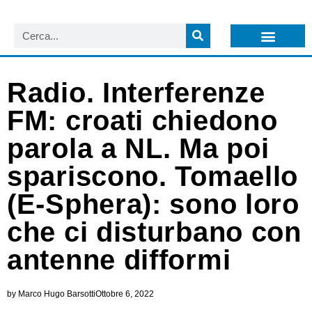
LISTA NEWSLETTER E CIRCOLARI SIT
ARCHIVIO S.I.T.
Radio. Interferenze
FM: croati chiedono
parola a NL. Ma poi
spariscono. Tomaello
(E-Sphera): sono loro
che ci disturbano con
antenne difformi
by
Marco Hugo Barsotti
Ottobre 6, 2022