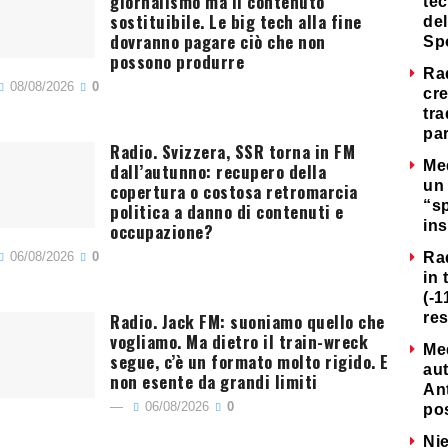
giornalismo ma il contenuto
tec
sostituibile. Le big tech alla fine
del
dovranno pagare ciò che non
Sp
possono produrre
Ra
08/08/2026
0
cre
tra
par
Radio. Svizzera, SSR torna in FM
Me
dall’autunno: recupero della
un 
copertura o costosa retromarcia
“s
politica a danno di contenuti e
ins
occupazione?
06/08/2026
0
Ra
in 
(-1
Radio. Jack FM: suoniamo quello che
re
vogliamo. Ma dietro il train-wreck
Me
segue, c’è un formato molto rigido. E
au
non esente da grandi limiti
Ant
06/08/2026
0
po
Nie