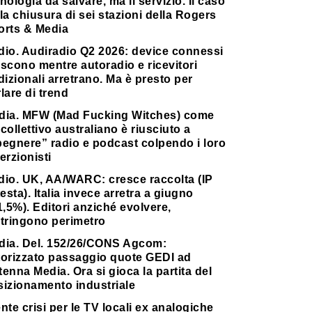
nologia da salvare, ma il servizio. Il caso
la chiusura di sei stazioni della Rogers
orts & Media
dio. Audiradio Q2 2026: device connessi
scono mentre autoradio e ricevitori
dizionali arretrano. Ma è presto per
lare di trend
dia. MFW (Mad Fucking Witches) come
collettivo australiano è riusciuto a
pegnere” radio e podcast colpendo i loro
erzionisti
dio. UK, AA/WARC: cresce raccolta (IP
testa). Italia invece arretra a giugno
1,5%). Editori anziché evolvere,
stringono perimetro
dia. Del. 152/26/CONS Agcom:
torizzato passaggio quote GEDI ad
enna Media. Ora si gioca la partita del
sizionamento industriale
nte crisi per le TV locali ex analogiche