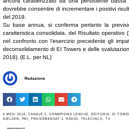
ancora caratterizzato da una persistente bassa vi
dovrebbe consentire di incrementare i positivi risul
del 2019.
Su base annua, si conferma pertanto la previsi
caratteristica consolidata, del Risultato operativo
nel confronto con l’esercizio precedente gli impat
deconsolidamento di EI Towers e delle svalutazioni 
2018). (E.L. per NL)
Redazione
9 MESI 2019
,
CANALE 5
,
CHAMPIONS LEAGUE
,
EDITORIA
,
EI TOWE
NIELSEN
,
PAY
,
PROSIEBENSAT 1
,
RADIO
,
TELECINCO
,
TV