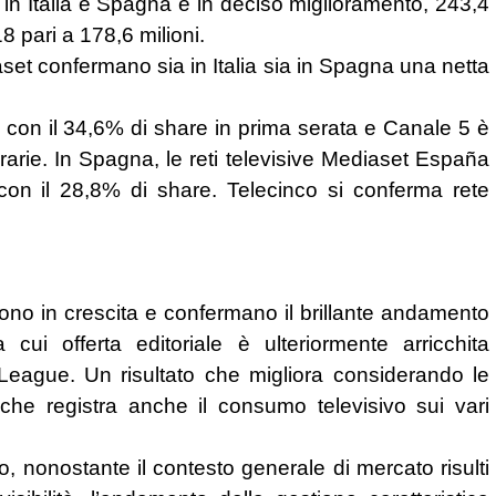
à in Italia e Spagna è in deciso miglioramento, 243,4
18 pari a 178,6 milioni.
iaset confermano sia in Italia sia in Spagna una netta
i con il 34,6% di share in prima serata e Canale 5 è
e orarie. In Spagna, le reti televisive Mediaset España
con il 28,8% di share. Telecinco si conferma rete
e sono in crescita e confermano il brillante andamento
cui offerta editoriale è ulteriormente arricchita
League. Un risultato che migliora considerando le
 che registra anche il consumo televisivo sui vari
o, nonostante il contesto generale di mercato risulti