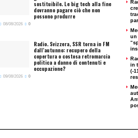
Ra
sostituibile. Le big tech alla fine
cre
dovranno pagare ciò che non
tra
possono produrre
par
08/08/2026
0
Me
un 
Radio. Svizzera, SSR torna in FM
“s
dall’autunno: recupero della
ins
copertura o costosa retromarcia
Ra
politica a danno di contenuti e
in 
occupazione?
(-1
09/08/2026
0
re
Me
au
Ant
po