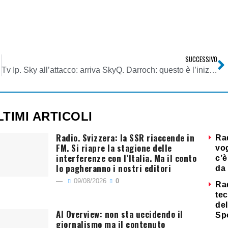
SUCCESSIVO
Tv Ip. Sky all’attacco: arriva SkyQ. Darroch: questo è l’inizio di un nuovo viaggio
LTIMI ARTICOLI
Radio. Svizzera: la SSR riaccende in
Ra
FM. Si riapre la stagione delle
vog
interferenze con l’Italia. Ma il conto
c’è
lo pagheranno i nostri editori
da 
09/08/2026
0
Ra
tec
del
AI Overview: non sta uccidendo il
Sp
giornalismo ma il contenuto