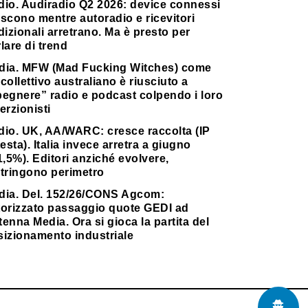
dio. Audiradio Q2 2026: device connessi
scono mentre autoradio e ricevitori
dizionali arretrano. Ma è presto per
lare di trend
dia. MFW (Mad Fucking Witches) come
collettivo australiano è riusciuto a
pegnere” radio e podcast colpendo i loro
erzionisti
dio. UK, AA/WARC: cresce raccolta (IP
testa). Italia invece arretra a giugno
1,5%). Editori anziché evolvere,
stringono perimetro
dia. Del. 152/26/CONS Agcom:
torizzato passaggio quote GEDI ad
enna Media. Ora si gioca la partita del
sizionamento industriale