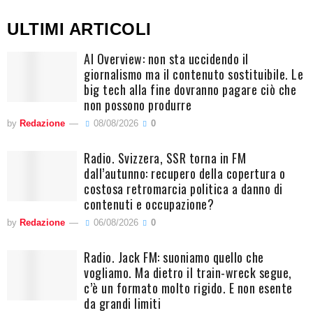
ULTIMI ARTICOLI
AI Overview: non sta uccidendo il
giornalismo ma il contenuto sostituibile. Le
big tech alla fine dovranno pagare ciò che
non possono produrre
by
Redazione
08/08/2026
0
Radio. Svizzera, SSR torna in FM
dall’autunno: recupero della copertura o
costosa retromarcia politica a danno di
contenuti e occupazione?
by
Redazione
06/08/2026
0
Radio. Jack FM: suoniamo quello che
vogliamo. Ma dietro il train-wreck segue,
c’è un formato molto rigido. E non esente
da grandi limiti