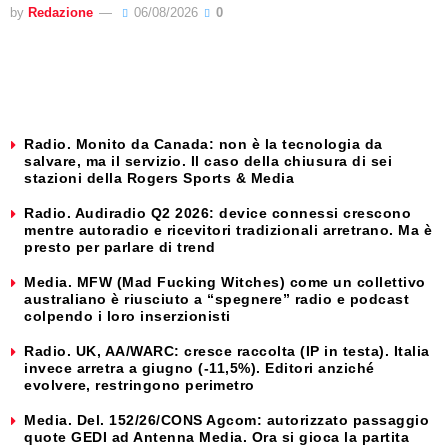
by
Redazione
06/08/2026
0
Radio. Monito da Canada: non è la tecnologia da
salvare, ma il servizio. Il caso della chiusura di sei
stazioni della Rogers Sports & Media
Radio. Audiradio Q2 2026: device connessi crescono
mentre autoradio e ricevitori tradizionali arretrano. Ma è
presto per parlare di trend
Media. MFW (Mad Fucking Witches) come un collettivo
australiano è riusciuto a “spegnere” radio e podcast
colpendo i loro inserzionisti
Radio. UK, AA/WARC: cresce raccolta (IP in testa). Italia
invece arretra a giugno (-11,5%). Editori anziché
evolvere, restringono perimetro
Media. Del. 152/26/CONS Agcom: autorizzato passaggio
quote GEDI ad Antenna Media. Ora si gioca la partita