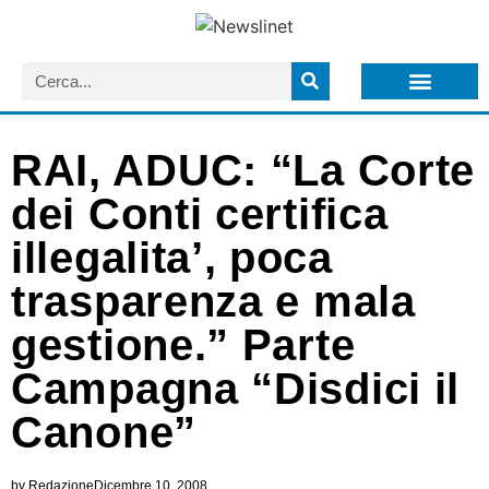
LISTA NEWSLETTER E CIRCOLARI SIT
ARCHIVIO S.I.T.
RAI, ADUC: “La Corte
dei Conti certifica
illegalita’, poca
trasparenza e mala
gestione.” Parte
Campagna “Disdici il
Canone”
by
Redazione
Dicembre 10, 2008