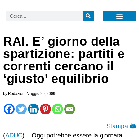
LISTA NEWSLETTER E CIRCOLARI SIT
ARCHIVIO S.I.T.
RAI. E’ giorno della
spartizione: partiti e
correnti cercano il
‘giusto’ equilibrio
by
Redazione
Maggio 20, 2009
Stampa 🖨
(
ADUC
) – Oggi potrebbe essere la giornata