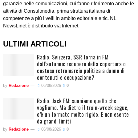
garanzie nelle comunicazioni, cui fanno riferimento anche le
attività di Consultmedia, prima struttura italiana di
competenze a più livelli in ambito editoriale e tlc. NL
NewsLinet è distribuito via Internet.
ULTIMI ARTICOLI
Radio. Svizzera, SSR torna in FM
dall’autunno: recupero della copertura o
costosa retromarcia politica a danno di
contenuti e occupazione?
by
Redazione
06/08/2026
0
Radio. Jack FM: suoniamo quello che
vogliamo. Ma dietro il train-wreck segue,
c’è un formato molto rigido. E non esente
da grandi limiti
by
Redazione
06/08/2026
0