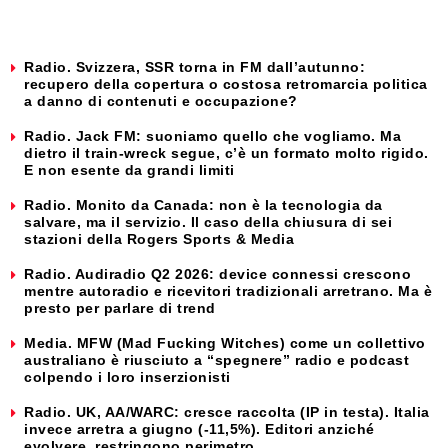
Radio. Svizzera, SSR torna in FM dall’autunno:
recupero della copertura o costosa retromarcia politica
a danno di contenuti e occupazione?
Radio. Jack FM: suoniamo quello che vogliamo. Ma
dietro il train-wreck segue, c’è un formato molto rigido.
E non esente da grandi limiti
Radio. Monito da Canada: non è la tecnologia da
salvare, ma il servizio. Il caso della chiusura di sei
stazioni della Rogers Sports & Media
Radio. Audiradio Q2 2026: device connessi crescono
mentre autoradio e ricevitori tradizionali arretrano. Ma è
presto per parlare di trend
Media. MFW (Mad Fucking Witches) come un collettivo
australiano è riusciuto a “spegnere” radio e podcast
colpendo i loro inserzionisti
Radio. UK, AA/WARC: cresce raccolta (IP in testa). Italia
invece arretra a giugno (-11,5%). Editori anziché
evolvere, restringono perimetro