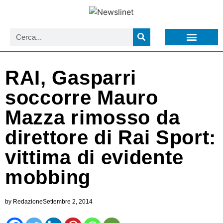
LISTA NEWSLETTER E CIRCOLARI SIT
ARCHIVIO S.I.T.
RAI, Gasparri
soccorre Mauro
Mazza rimosso da
direttore di Rai Sport:
vittima di evidente
mobbing
by
Redazione
Settembre 2, 2014