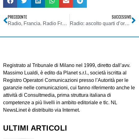
PRECEDENTE
SUCCESSIVO
Radio, Francia. Radio France scommette su “radio visiva” per attrarre pubblico e ricavi
Radio: ascolto quarti d’ora. I programmi più ascoltati della radio in Italia sono di Radio 105
Registrato al Tribunale di Milano nel 1999, diretto dall’avv.
Massimo Lualdi, è edito da Planet s.r.l., società iscritta al
Registro Operatori Comunicazioni presso l’Autorità per le
garanzie nelle comunicazioni, cui fanno riferimento anche le
attività di Consultmedia, prima struttura italiana di
competenze a più livelli in ambito editoriale e tlc. NL
NewsLinet è distribuito via Internet.
ULTIMI ARTICOLI