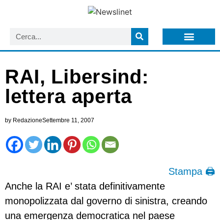
LISTA NEWSLETTER E CIRCOLARI SIT
ARCHIVIO S.I.T.
RAI, Libersind:
lettera aperta
by
Redazione
Settembre 11, 2007
Stampa 🖨
Anche la RAI e’ stata definitivamente
monopolizzata dal governo di sinistra, creando
una emergenza democratica nel paese