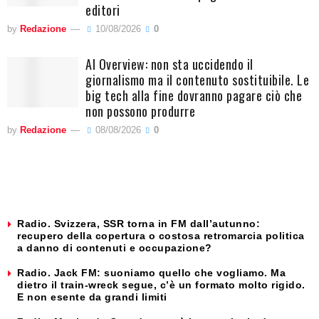
editori
by
Redazione
10/08/2026
0
AI Overview: non sta uccidendo il
giornalismo ma il contenuto sostituibile. Le
big tech alla fine dovranno pagare ciò che
non possono produrre
by
Redazione
08/08/2026
0
Radio. Svizzera, SSR torna in FM dall’autunno:
recupero della copertura o costosa retromarcia politica
a danno di contenuti e occupazione?
Radio. Jack FM: suoniamo quello che vogliamo. Ma
dietro il train-wreck segue, c’è un formato molto rigido.
E non esente da grandi limiti